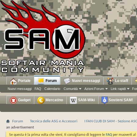
Portale
Forum
Nuovi messaggi
Lo staff
Nuovi messaggi
FAQ
Calendario
Comunità
Azioni Forum
Link rapidi
Fo
Gadget
Mercatino
SAM-Wiki
Sostieni SAM!
Forum
Tecnica delle ASG e Accessori
I FAN CLUB DI SAM - Sezione AS
an advertisement
Se questa è la prima volta che vieni, ti consigliamo di leggere le
FAQ
per muoverti al 