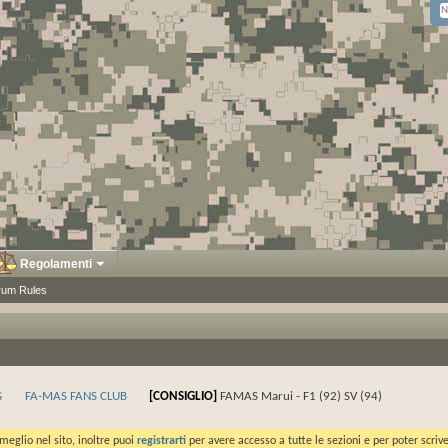
Regolamenti
rum Rules
G
FA-MAS FANS CLUB
[CONSIGLIO]
FAMAS Marui - F1 (92) SV (94)
meglio nel sito, inoltre puoi
registrarti
per avere accesso a tutte le sezioni e per poter scriv