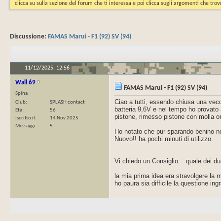
clicca su sulla sezione del forum che ti interessa e poi clicca sugli argomenti che trove
Discussione:
FAMAS Marui - F1 (92) SV (94)
11/12/2025,
12:56
Wall 69
FAMAS Marui - F1 (92) SV (94)
Spina
Ciao a tutti, essendo chiusa una vec
Club
SPLASH contact
batteria 9,6V e nel tempo ho provato a
Età
56
pistone, rimesso pistone con molla o
Iscritto il
14 Nov 2025
Messaggi
5
Ho notato che pur sparando benino no
Nuovo!! ha pochi minuti di utilizzo.
Vi chiedo un Consiglio... quale dei d
la mia prima idea era stravolgere la
ho paura sia difficile la questione ingr