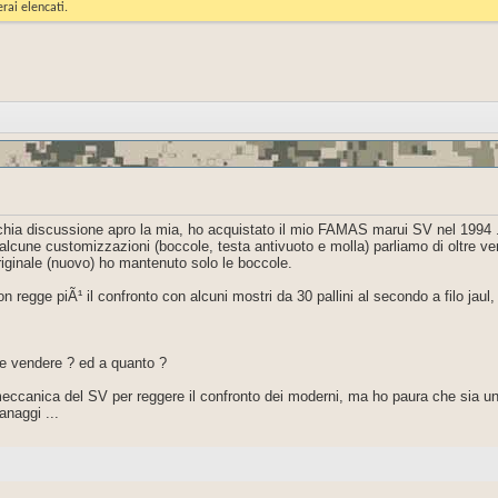
rai elencati.
chia discussione apro la mia, ho acquistato il mio FAMAS marui SV nel 1994 .
lcune customizzazioni (boccole, testa antivuoto e molla) parliamo di oltre vent
riginale (nuovo) ho mantenuto solo le boccole.
n regge piÃ¹ il confronto con alcuni mostri da 30 pallini al secondo a filo 
ue vendere ? ed a quanto ?
 meccanica del SV per reggere il confronto dei moderni, ma ho paura che sia u
anaggi ...