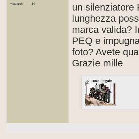
un silenziatore
Messaggi
14
lunghezza possa
marca valida? In
PEQ e impugnatu
foto? Avete qua
Grazie mille
Icone allegate