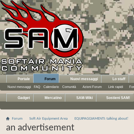
Portale
Forum
Nuovi messaggi
Lo staff
Nuovi messaggi
FAQ
Calendario
Comunità
Azioni Forum
Link rapidi
Fo
Gadget
Mercatino
SAM-Wiki
Sostieni SAM!
Forum
Soft Air Equipment Area
EQUIPAGGIAMENTI: talking about!
an advertisement