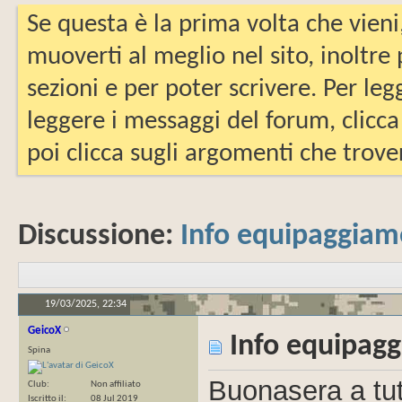
Se questa è la prima volta che vieni
muoverti al meglio nel sito, inoltre
sezioni e per poter scrivere. Per leg
leggere i messaggi del forum, clicca
poi clicca sugli argomenti che trover
Discussione:
Info equipaggia
19/03/2025,
22:34
GeicoX
Info equipag
Spina
Buonasera a tut
Club
Non affiliato
Iscritto il
08 Jul 2019