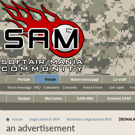
Portale
Forum
Nuovi messaggi
Lo staff
Nuovi messaggi
FAQ
Calendario
Comunità
Azioni Forum
Link rapidi
Fo
Gadget
Mercatino
SAM-Wiki
Sostieni SAM!
Forum
Dagli utenti di SAM
Richieste e Segnalazioni BUG
[SEGNALA
an advertisement