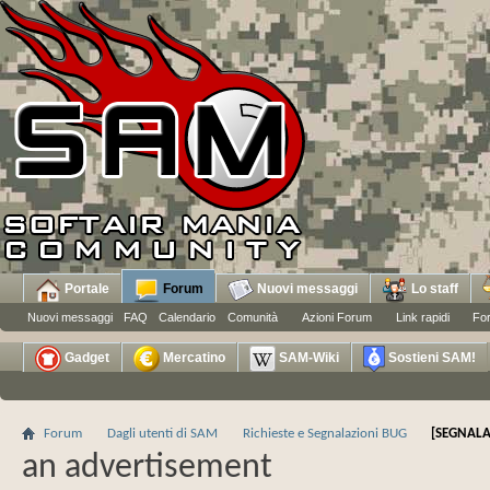
Portale
Forum
Nuovi messaggi
Lo staff
Nuovi messaggi
FAQ
Calendario
Comunità
Azioni Forum
Link rapidi
Fo
Gadget
Mercatino
SAM-Wiki
Sostieni SAM!
Forum
Dagli utenti di SAM
Richieste e Segnalazioni BUG
[SEGNALA
an advertisement