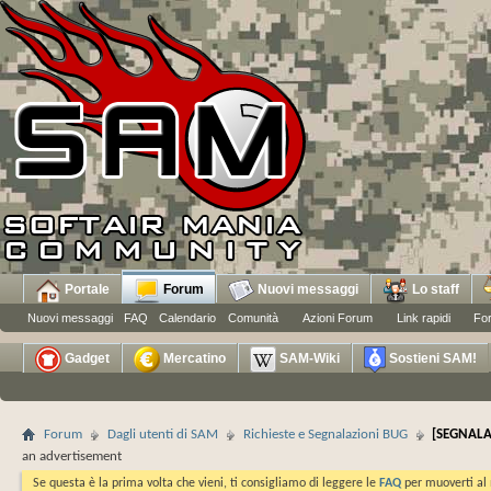
Portale
Forum
Nuovi messaggi
Lo staff
Nuovi messaggi
FAQ
Calendario
Comunità
Azioni Forum
Link rapidi
Fo
Gadget
Mercatino
SAM-Wiki
Sostieni SAM!
Forum
Dagli utenti di SAM
Richieste e Segnalazioni BUG
[SEGNALA
an advertisement
Se questa è la prima volta che vieni, ti consigliamo di leggere le
FAQ
per muoverti al 