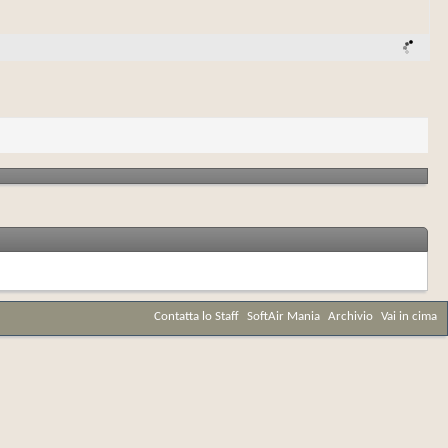
Contatta lo Staff
SoftAir Mania
Archivio
Vai in cima