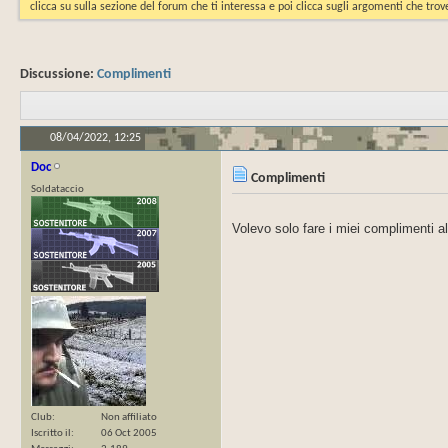
clicca su sulla sezione del forum che ti interessa e poi clicca sugli argomenti che trove
Discussione:
Complimenti
08/04/2022,
12:25
Doc
Complimenti
Soldataccio
Volevo solo fare i miei complimenti all
Club
Non affiliato
Iscritto il
06 Oct 2005