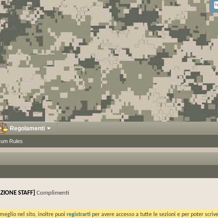
Regolamenti
rum Rules
ZIONE STAFF]
Complimenti
meglio nel sito, inoltre puoi
registrarti
per avere accesso a tutte le sezioni e per poter scriv