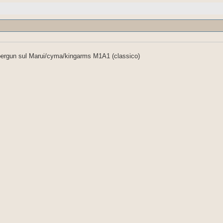
bergun sul Marui/cyma/kingarms M1A1 (classico)
 drum si poteva montare solo sul 1921/1928
o
 o Cybergun sul Marui/cyma/kingarms M1A1 (classico)
II)il drum si poteva montare solo sul 1921/1928
vinto che i caricatori fossero compatibili...