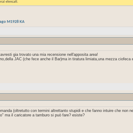
rai elencati.
cago M1928 KA
avresti gia trovato una mia recensione nell'apposita area!
,della JAC (che fece anche il Bar)ma in tiratura limiata,una mezza ciofeca e
manda (oltretutto con termini altrettanto stupidi e che fanno intuire che non n
ico" ma il caricatore a tamburo si può fare? esiste?