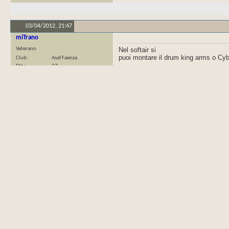
03/04/2012,
21:47
miTrano
Veterano
Nel softair si
puoi montare il drum king arms o Cy
Club
Asaf Faenza
Età
37
nel mondo reale (nel periodo WWII)il
Iscritto il
07 Oct 2005
Messaggi
4,144
04/04/2012,
11:55
5thAce
Recluta
Originariamente inviata da
miTran
Club
TommyGun
Iscritto il
03 Dec 2009
Nel softair si
Messaggi
546
puoi montare il drum king arms
nel mondo reale (nel periodo WW
Non si smette mai di imparare! Ero con