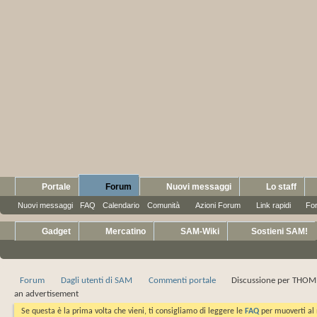
Portale
Forum
Nuovi messaggi
Lo staff
Nuovi messaggi
FAQ
Calendario
Comunità
Azioni Forum
Link rapidi
Fo
Gadget
Mercatino
SAM-Wiki
Sostieni SAM!
Forum
Dagli utenti di SAM
Commenti portale
Discussione per THOM
an advertisement
Se questa è la prima volta che vieni, ti consigliamo di leggere le
FAQ
per muoverti al 