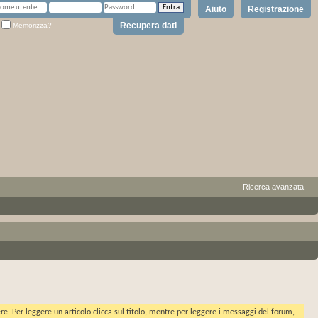
Aiuto
Registrazione
Recupera dati
Memorizza?
Ricerca avanzata
ere. Per leggere un articolo clicca sul titolo, mentre per leggere i messaggi del forum,