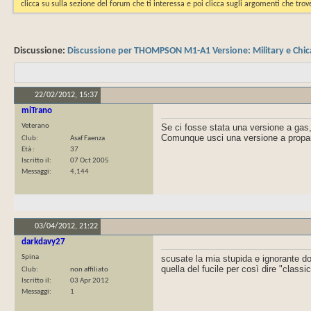
clicca su sulla sezione del forum che ti interessa e poi clicca sugli argomenti che trove
Discussione:
Discussione per THOMPSON M1-A1 Versione: Military e Chi
22/02/2012,
15:37
miTrano
Veterano
Se ci fosse stata una versione a gas,
Comunque usci una versione a propano
Club
Asaf Faenza
Età
37
Iscritto il
07 Oct 2005
Messaggi
4,144
03/04/2012,
21:22
darkdavy27
Spina
scusate la mia stupida e ignorante do
quella del fucile per così dire "class
Club
non affiliato
Iscritto il
03 Apr 2012
Messaggi
1