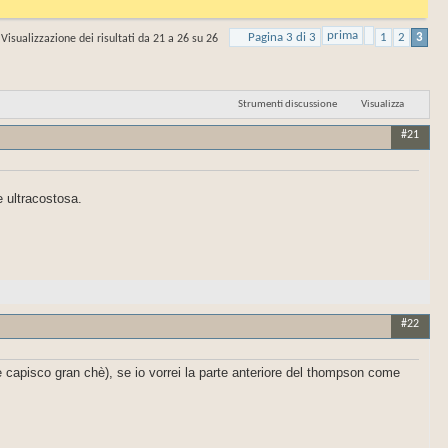
prima
Pagina 3 di 3
1
2
3
Visualizzazione dei risultati da 21 a 26 su 26
Strumenti discussione
Visualizza
#21
 ultracostosa.
#22
e capisco gran chè), se io vorrei la parte anteriore del thompson come