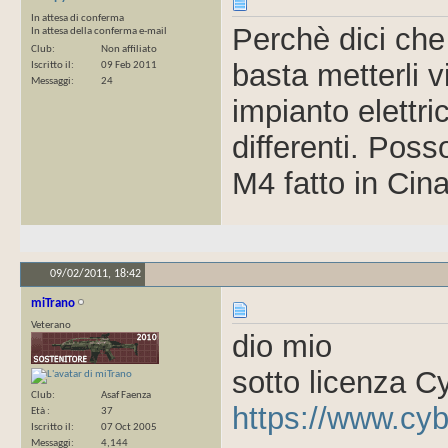
In attesa di conferma
Perchè dici che
In attesa della conferma e-mail
Club
Non affiliato
basta metterli v
Iscritto il
09 Feb 2011
Messaggi
24
impianto elettr
differenti. Pos
M4 fatto in Cin
09/02/2011,
18:42
miTrano
Veterano
dio mio
sotto licenza C
Club
Asaf Faenza
https://www.cyb
Età
37
Iscritto il
07 Oct 2005
Messaggi
4,144