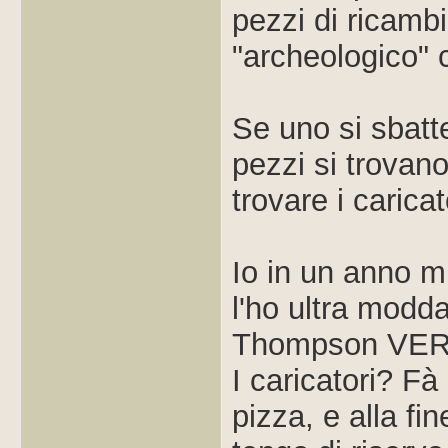
pezzi di ricamb
"archeologico" 
Se uno si sbatte
pezzi si trovan
trovare i carica
Io in un anno 
l'ho ultra modd
Thompson VE
I caricatori? F
pizza, e alla fin