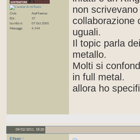
non scrivevano 
Club
Asaf Faenza
collaborazione 
Età
37
Iscritto il
07 Oct 2005
uguali.
Messaggi
4,144
Il topic parla d
metallo.
Molti si confond
in full metal.
allora ho specif
09/02/2011,
18:20
il Pepy