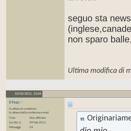
seguo sta news 
(inglese,canade
non sparo balle
Ultima modifica di 
10/02/2011,
12:04
il Pepy
In attesa di conferma
In attesa della conferma e-mail
Originariame
Club
Non affiliato
Iscritto il
09 Feb 2011
Messaggi
24