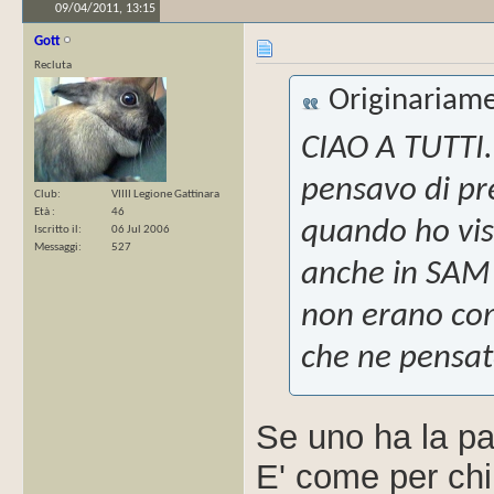
09/04/2011,
13:15
Gott
Recluta
Originariame
CIAO A TUTTI..
pensavo di p
Club
VIIII Legione Gattinara
Età
46
quando ho vist
Iscritto il
06 Jul 2006
Messaggi
527
anche in SAM 
non erano com
che ne pensa
Se uno ha la pa
E' come per chi