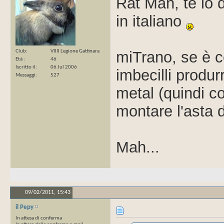
Rat Man, te lo 
in italiano
Club
VIIII Legione Gattinara
miTrano, se è c
Età
46
Iscritto il
06 Jul 2006
imbecilli produ
Messaggi
527
metal (quindi c
montare l'asta 
Mah...
09/02/2011,
15:43
il Pepy
In attesa di conferma