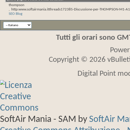
thompson
,
http:www.softairmania.itthreads172385-Discussione-per-THOMPSON-M1-A1-
SEO Blog
Tutti gli orari sono G
Power
Copyright © 2026 vBulletin
Digital Point mo
SoftAir Mania - SAM
by
SoftAir M