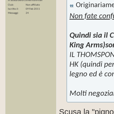
In attesa della conferma e-mail
Originariame
Club
Non affiliato
Iscritto il
09 Feb 2011
Messaggi
24
Non fate conf
Quindi sia il
King Arms)son
IL THOMSPON
HK (quindi pen
legno ed è c
Molti negozia
Scusa la "pigno