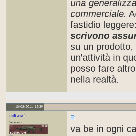
una generalizza
commerciale.
Ag
fastidio leggere
scrivono assur
su un prodotto, 
un'attività in q
posso fare altr
nella realtà.
10/02/2011,
12:39
miTrano
Veterano
va be in ogni c