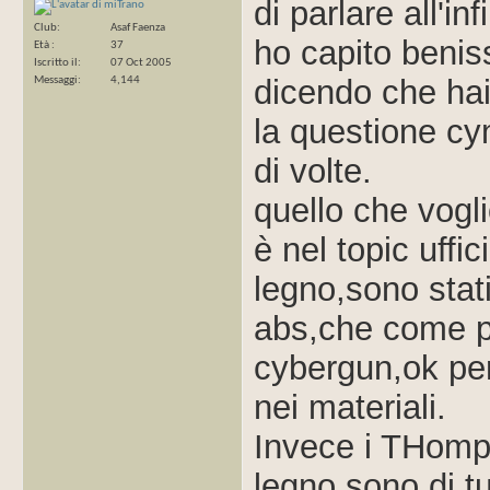
di parlare all'inf
Club
Asaf Faenza
ho capito benis
Età
37
Iscritto il
07 Oct 2005
dicendo che hai 
Messaggi
4,144
la questione cy
di volte.
quello che vogli
è nel topic uffic
legno,sono stati
abs,che come pr
cybergun,ok per 
nei materiali.
Invece i THomps
legno,sono di tu