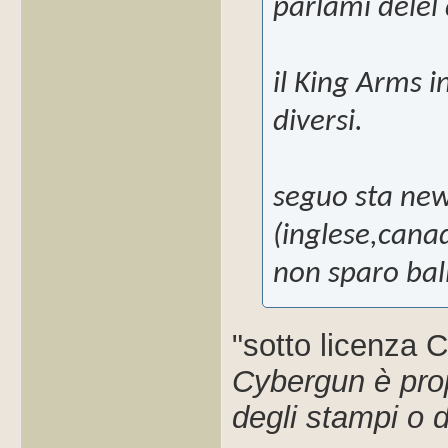
parlami delel 
il King Arms 
diversi.
seguo sta new
(inglese,cana
non sparo bal
"sotto licenza 
Cybergun è pro
degli stampi o d