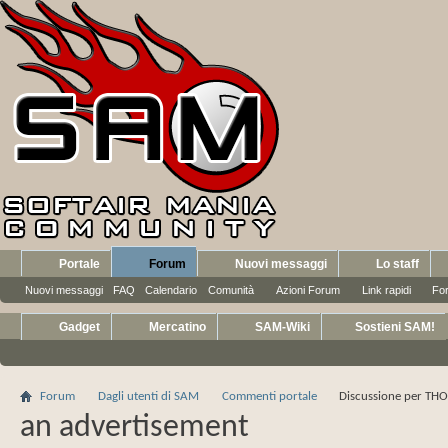
Portale
Forum
Nuovi messaggi
Lo staff
Nuovi messaggi
FAQ
Calendario
Comunità
Azioni Forum
Link rapidi
Fo
Gadget
Mercatino
SAM-Wiki
Sostieni SAM!
Forum
Dagli utenti di SAM
Commenti portale
Discussione per TH
an advertisement