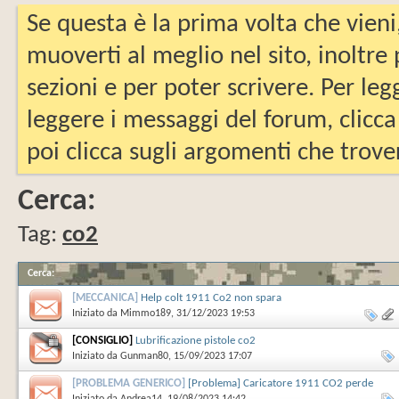
Se questa è la prima volta che vieni
muoverti al meglio nel sito, inoltre
sezioni e per poter scrivere. Per leg
leggere i messaggi del forum, clicca
poi clicca sugli argomenti che trover
Cerca:
Tag:
co2
Cerca
:
[MECCANICA]
Help colt 1911 Co2 non spara
Iniziato da
Mimmo189
‎, 31/12/2023 19:53
[CONSIGLIO]
Lubrificazione pistole co2
Iniziato da
Gunman80
‎, 15/09/2023 17:07
[PROBLEMA GENERICO]
[Problema] Caricatore 1911 CO2 perde
Iniziato da
Andrea14
‎, 19/08/2023 14:42