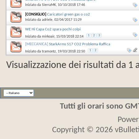
Iniziato da
SierraMK
‎, 10/10/2018 17:46
[CONSIGLIO]
Caricatori green gas o co2
Iniziato da
adriele
‎, 02/04/2017 11:29
WE Hi Capa Co2 spara pochi colpi
1
2
3
Iniziato da
mirkoair
‎, 15/03/2018 22:14
[MECCANICA]
StarkArms S17 CO2 Problema Raffica
1
2
Iniziato da
tramontz
‎, 19/03/2018 22:50
Visualizzazione dei risultati da 1 
Tutti gli orari sono G
Power
Copyright © 2026 vBulletin