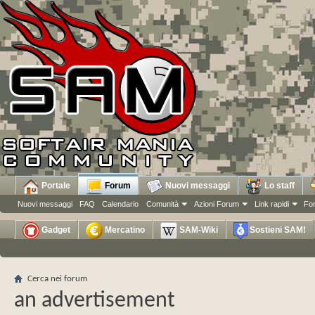
Portale
Forum
Nuovi messaggi
Lo staff
Nuovi messaggi
FAQ
Calendario
Comunità
Azioni Forum
Link rapidi
Fo
Gadget
Mercatino
SAM-Wiki
Sostieni SAM!
Cerca nei forum
an advertisement