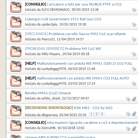
[CONSIGLIO]
Caricatore a GAS per una TAURUS PT99 a CO2
Iniziato da
ELFO DEMONIACO
‎, 30/05/2019 13:36
Cybergun Colt Government 1911 Rail Gun CO2
Iniziato da
spider3ple
‎, 19/05/2019 19:30
[MECCANICA]
Problema carrello Taurus Pt92 Co2 scarrellante
Iniziato da
Marco21
‎, 11/04/2019 14:57
[PROBLEMA GENERICO]
Problema M9 Co2 WE
Iniziato da
Milo Mayers
‎, 29/04/2019 00:18
[HELP]
Malfunzionamenti con pistola WE M9A1 (GEN 2) CO2 FULL
AUTO
Iniziato da
Luckydoggg9976
‎, 04/03/2019 11:46
[HELP]
malfunzionamenti con pistola WE M9A1 CO2 FULL AUTO
Iniziato da
Luckydoggg9976
‎, 03/03/2019 17:19
Beretta M9A3 (Co2) Umarex
Iniziato da
white_shark
‎, 22/12/2017 09:47
[RECENSIONE-SMONTAGGIO]
KJW MK2 - CO2 by ASG
1
2
3
Iniziato da
diegocrazy
‎, 25/04/2015 21:33
[CONSIGLIO]
informazioni riguardo carabine a co2 e depotenziament
Iniziato da
SierraMK
‎, 10/10/2018 13:02
Umarex MP5 K-PDW CO2 e modalità sparo