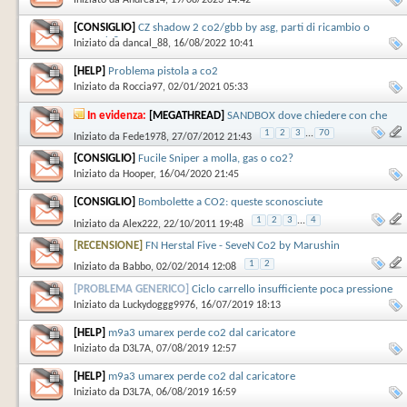
[CONSIGLIO]
CZ shadow 2 co2/gbb by asg, parti di ricambio o
upgrade?
Iniziato da
dancal_88
‎, 16/08/2022 10:41
[HELP]
Problema pistola a co2
Iniziato da
Roccia97
‎, 02/01/2021 05:33
In evidenza:
[MEGATHREAD]
SANDBOX dove chiedere con che
pistola cominciare e domande ricorrenti
1
2
3
...
70
Iniziato da
Fede1978
‎, 27/07/2012 21:43
[CONSIGLIO]
Fucile Sniper a molla, gas o co2?
Iniziato da
Hooper
‎, 16/04/2020 21:45
[CONSIGLIO]
Bombolette a CO2: queste sconosciute
1
2
3
...
4
Iniziato da
Alex222
‎, 22/10/2011 19:48
[RECENSIONE]
FN Herstal Five - SeveN Co2 by Marushin
1
2
Iniziato da
Babbo
‎, 02/02/2014 12:08
[PROBLEMA GENERICO]
Ciclo carrello insufficiente poca pressione
co2
Iniziato da
Luckydoggg9976
‎, 16/07/2019 18:13
[HELP]
m9a3 umarex perde co2 dal caricatore
Iniziato da
D3L7A
‎, 07/08/2019 12:57
[HELP]
m9a3 umarex perde co2 dal caricatore
Iniziato da
D3L7A
‎, 06/08/2019 16:59