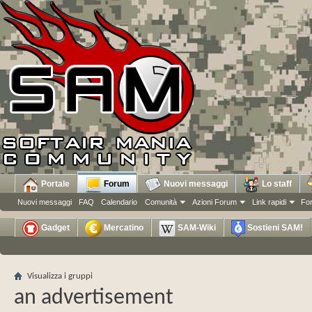
Portale
Forum
Nuovi messaggi
Lo staff
Nuovi messaggi
FAQ
Calendario
Comunità
Azioni Forum
Link rapidi
Fo
Gadget
Mercatino
SAM-Wiki
Sostieni SAM!
Visualizza i gruppi
an advertisement