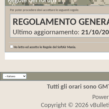
Regole del forum
Per poter procedere devi accettare le seguenti regole:
REGOLAMENTO GENER
Ultimo aggiornamento:
21/10/2
Ho letto ed accetto le Regole del SoftAir Mania.
Questo forum, dall’accesso gratui
un gruppo di appassionati di Soft 
Quello che vogliamo è uno spazio 
scambiarsi informazioni e contribu
Tutti gli orari sono G
Noi mettiamo gratuitamente a dis
Power
convinti sia giusto garantire piena
Copyright © 2026 vBulletin