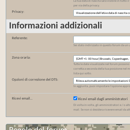
La tua data di nascita sarà visibile in tutto 
per via della privacy.
Privacy:
Informazioni addizionali
Referente:
Sei stato indirizzato in questo forum da un u
Zona oraria:
Tutte le date visualizzate nel forum possono
corretta a seconda della tua posizione nel 
lista qui sotto.
Opzioni di correzione del DTS:
In aggiunta, puoi impostare l'opzione appropr
Ricevi email...
Ricevi email dagli amministratori
Di volta in volta, gli amministratori e / o a
mail. Se non si desidera ricevere email da alt