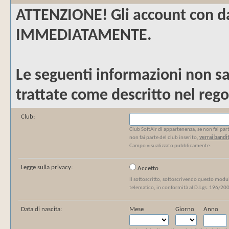
ATTENZIONE!
Gli account con da
IMMEDIATAMENTE.
Le seguenti informazioni non sa
trattate come descritto nel rego
Club:
Club SoftAir di appartenenza, se non fai parte
non fai parte del club inserito,
verrai band
Campo visualizzato pubblicamente.
Legge sulla privacy:
Accetto
Il sottoscritto, sottoscrivendo questo modul
telematico, in conformità al D.Lgs. 196/20
Data di nascita:
Mese
Giorno
Anno