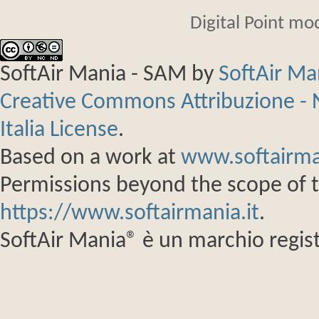
Non censureremo mai nessuno solo
Digital Point mo
eventuali critiche (a patto che si
pretendiamo solo una cosa in ca
SoftAir Mania - SAM
by
SoftAir M
tra utenti ci siano offese, maligni
Siccome niente e nessuno ci obblig
Creative Commons Attribuzione - 
“disturbatore della quiete” verrà 
Italia License
.
Based on a work at
www.softairma
Permissions beyond the scope of th
Ecco in breve le leggi di SAM:
https://www.softairmania.it
.
SoftAir Mania® è un marchio regist
Per registrarsi su SAM è necess
contrassegnati come obbligatori 