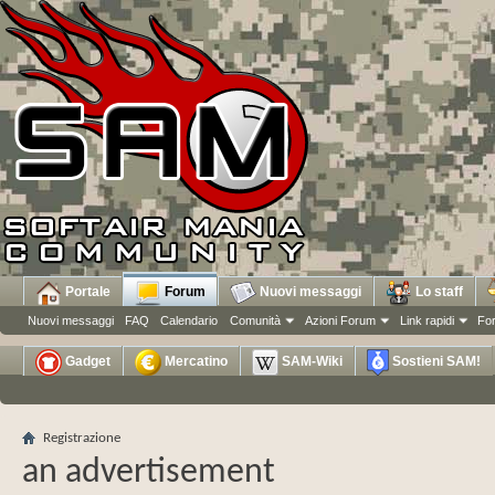
Portale
Forum
Nuovi messaggi
Lo staff
Nuovi messaggi
FAQ
Calendario
Comunità
Azioni Forum
Link rapidi
Fo
Gadget
Mercatino
SAM-Wiki
Sostieni SAM!
Registrazione
an advertisement