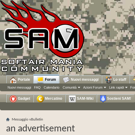
Portale
Forum
Nuovi messaggi
Lo staff
Nuovi messaggi
FAQ
Calendario
Comunità
Azioni Forum
Link rapidi
Fo
Gadget
Mercatino
SAM-Wiki
Sostieni SAM!
Messaggio vBulletin
an advertisement