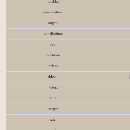
:blabla:
:givemeabeer:
:angel3:
:ghigliottina:
:hic:
:occhioni:
:bricks:
:bleah:
:lolup:
:kill2:
:target:
:zzz: