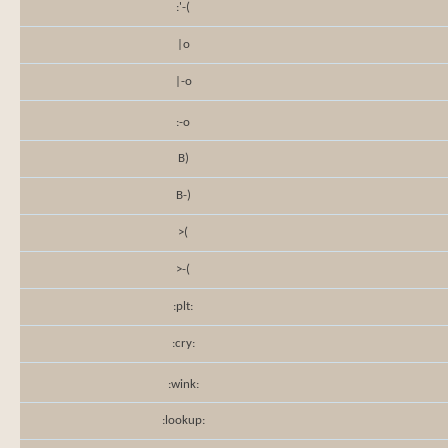
:'-(
|o
|-o
:-o
B)
B-)
>(
>-(
:plt:
:cry:
:wink:
:lookup: