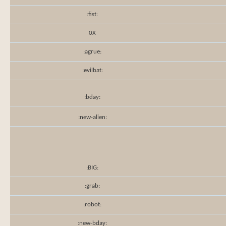
:fist:
0X
:agrue:
:evilbat:
:bday:
:new-alien:
:BIG:
:grab:
:robot:
:new-bday: