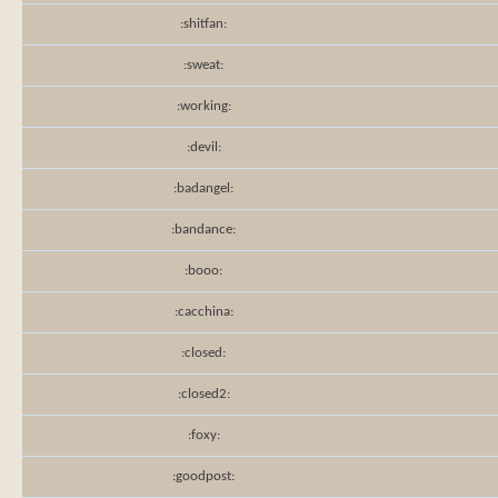
:shitfan:
:sweat:
:working:
:devil:
:badangel:
:bandance:
:booo:
:cacchina:
:closed:
:closed2:
:foxy:
:goodpost: