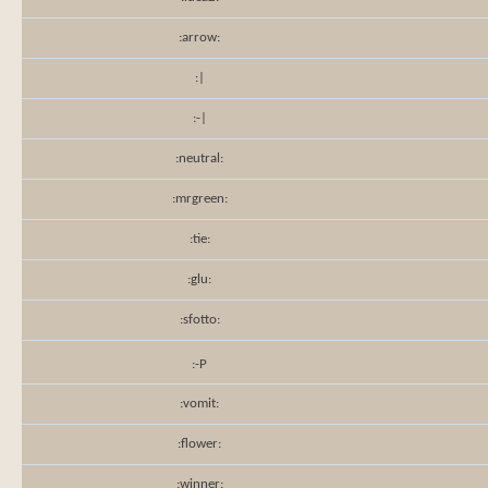
:arrow:
:|
:-|
:neutral:
:mrgreen:
:tie:
:glu:
:sfotto:
:-P
:vomit:
:flower:
:winner: