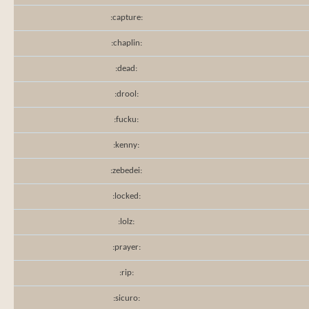
:capture:
:chaplin:
:dead:
:drool:
:fucku:
:kenny:
:zebedei:
:locked:
:lolz:
:prayer:
:rip:
:sicuro: