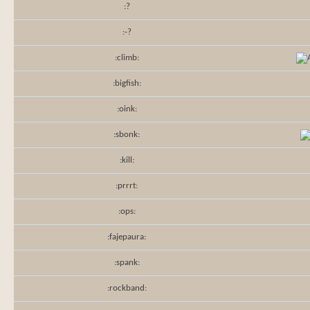
:?
:-?
:climb:
:bigfish:
:oink:
:sbonk:
:kill:
:prrrt:
:ops:
:fajepaura:
:spank:
:rockband: