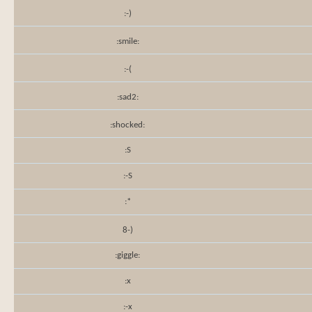
:-)
:smile:
:-(
:sad2:
:shocked:
:S
:-S
:*
8-)
:giggle:
:x
:-x