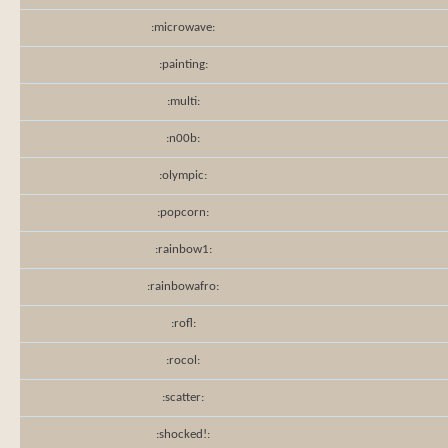
:microwave:
:painting:
:multi:
:n00b:
:olympic:
:popcorn:
:rainbow1:
:rainbowafro:
:rofl:
:rocol:
:scatter:
:shocked!: