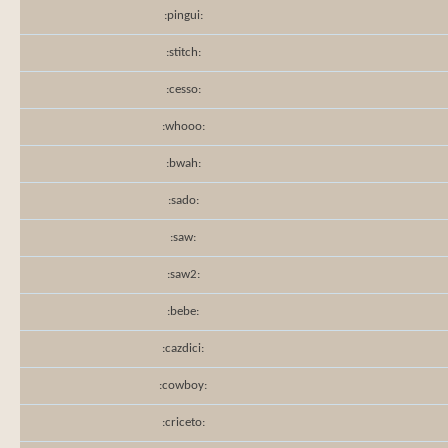
:pingui:
:stitch:
:cesso:
:whooo:
:bwah:
:sado:
:saw:
:saw2:
:bebe:
:cazdici:
:cowboy:
:criceto: