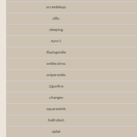
:scrambleup:
:silly:
:sleeping:
:turn-l:
:flasingsmile:
:smilecolros:
:snipersmile:
:2gunfire:
:changes:
:squarewink:
:halfrobot:
:splat: