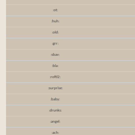
:ot:
:huh:
:old:
:grr:
:sbav:
:bla:
:roftl2:
:surprise:
:baby:
:drunks:
:angel:
:ach: