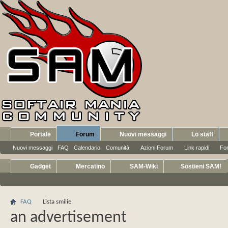
Portale
Forum
Nuovi messaggi
Lo staff
Nuovi messaggi
FAQ
Calendario
Comunità
Azioni Forum
Link rapidi
Fo
Gadget
Mercatino
SAM-Wiki
Sostieni SAM!
FAQ
Lista smilie
an advertisement