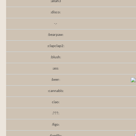
:allah3
:disco:
-.-
:bearpaw:
:clapclap2:
:blush:
:ass:
:beer:
:cannabis:
ciao:
:???:
:figo:
:famlily: