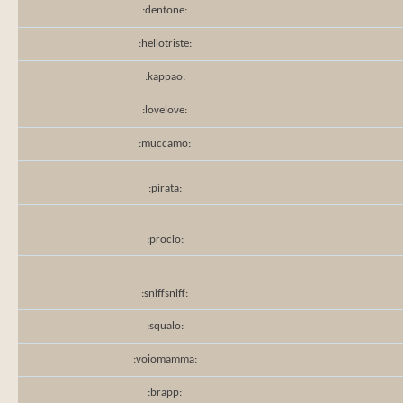
:dentone:
:hellotriste:
:kappao:
:lovelove:
:muccamo:
:pirata:
:procio:
:sniffsniff:
:squalo:
:voiomamma:
:brapp: