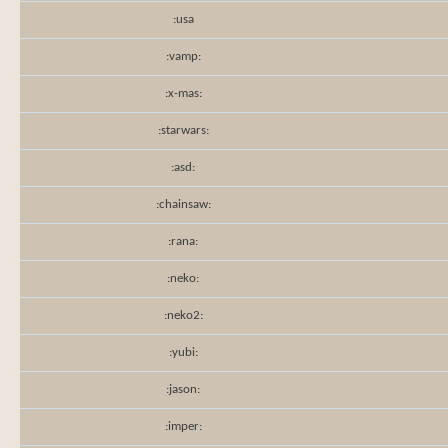
:usa
:vamp:
:x-mas:
:starwars:
:asd:
:chainsaw:
:rana:
:neko:
:neko2:
:yubi:
:jason:
:imper: