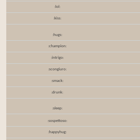
:lol:
:kiss:
:hugs:
:champion:
:intrigo:
:scongiuro:
:smack:
:drunk:
:sleep:
:sospettoso:
:happyhug: