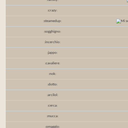
:crazy:
:steamedup:
:sogghigno:
:incerchio:
:jappo:
:cavaliere:
:nok:
:dotto:
:arcilol:
:cerca:
:mucca:
:omaggio: