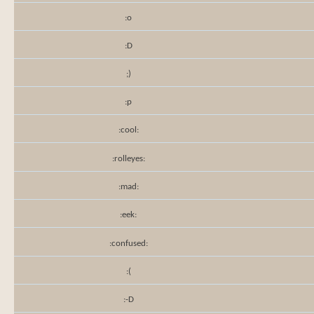
:o
:D
;)
:p
:cool:
:rolleyes:
:mad:
:eek:
:confused:
:(
:-D