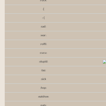
:rock:
:[
:-[
:sad:
:war:
:roftl:
:cucu:
:stupid:
:taz:
:sick
:hop:
:eatshoe:
:pats: