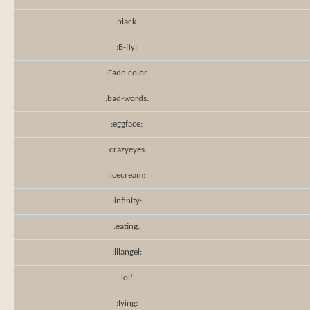
:black:
:B-fly:
:Fade-color
:bad-words:
:eggface:
:crazyeyes:
:icecream:
:infinity:
:eating:
:lilangel:
:lol!:
:lying: