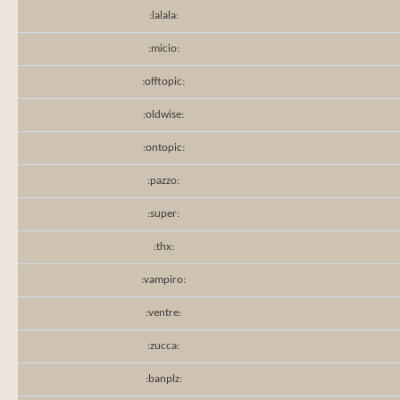
:lalala:
:micio:
:offtopic:
:oldwise:
:ontopic:
:pazzo:
:super:
:thx:
:vampiro:
:ventre:
:zucca:
:banplz: