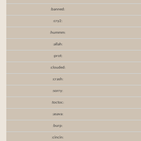
:banned:
:cry2:
:hummm:
:allah:
:prot:
:clouded:
:crash:
:sorry:
:toctoc:
:asava:
:burp:
:cincin: