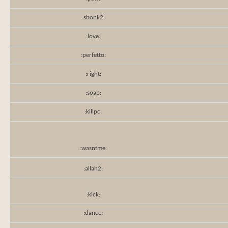
:sbonk2:
:love:
:perfetto:
:right:
:soap:
:killpc:
:wasntme:
:allah2:
:kick:
:dance: