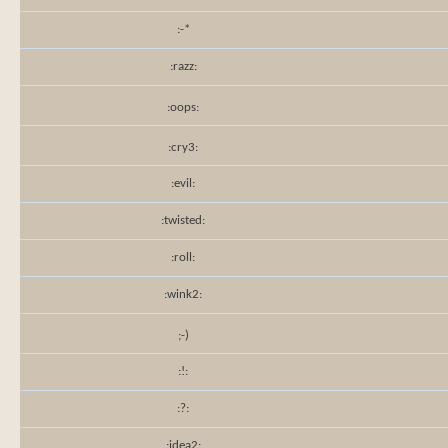
:-*
:razz:
:oops:
:cry3:
:evil:
:twisted:
:roll:
:wink2:
;-)
:!:
:?:
:idea2: