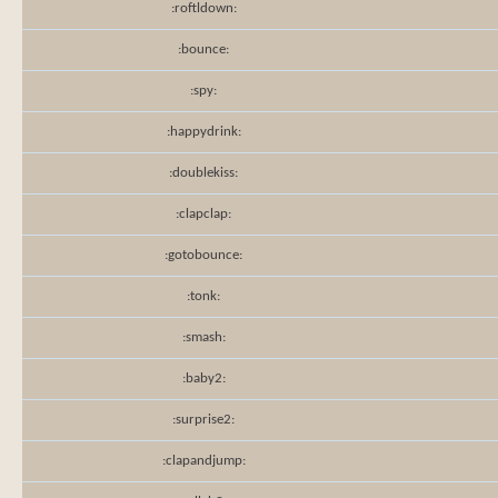
:roftldown:
:bounce:
:spy:
:happydrink:
:doublekiss:
:clapclap:
:gotobounce:
:tonk:
:smash:
:baby2:
:surprise2:
:clapandjump: