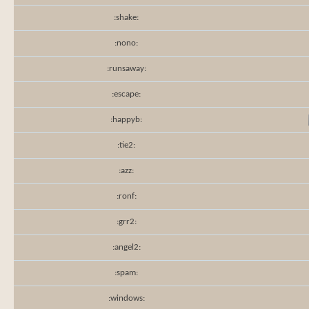
:shake:
:nono:
:runsaway:
:escape:
:happyb:
:tie2:
:azz:
:ronf:
:grr2:
:angel2:
:spam:
:windows: