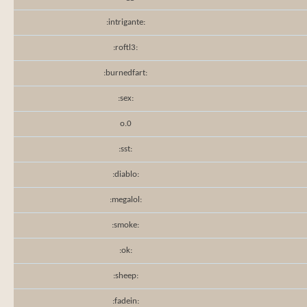
:intrigante:
:roftl3:
:burnedfart:
:sex:
o.0
:sst:
:diablo:
:megalol:
:smoke:
:ok:
:sheep:
:fadein: