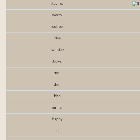
:tapiro:
:worry:
:coffee:
:idea:
:whistle:
:boxe:
:no:
:hu:
:bho:
:grins:
:happy:
:'(