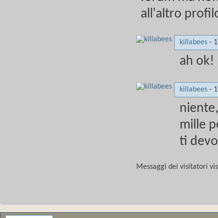
all'altro profil
killabees
-
1
ah ok!
killabees
-
1
niente
mille p
ti dev
Messaggi dei visitatori vi