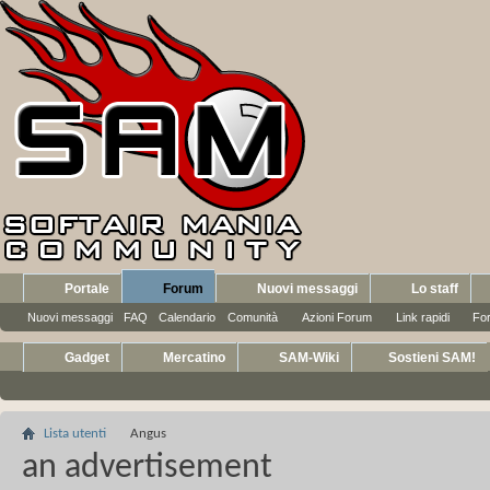
Portale
Forum
Nuovi messaggi
Lo staff
Nuovi messaggi
FAQ
Calendario
Comunità
Azioni Forum
Link rapidi
Fo
Gadget
Mercatino
SAM-Wiki
Sostieni SAM!
Lista utenti
Angus
an advertisement