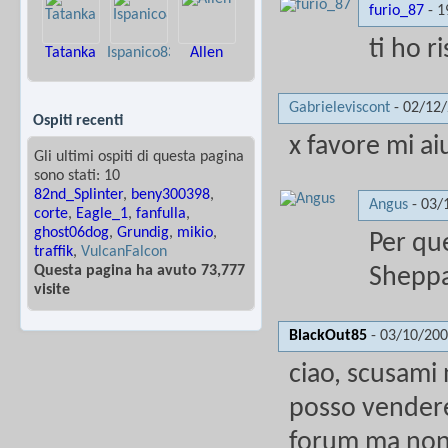
furio_87
-
1
ti ho r
Tatanka
Ispanico83
Allen
Gabrieleviscont
-
02/12
Ospiti recenti
x favore mi ai
Gli ultimi ospiti di questa pagina
sono stati: 10
82nd_Splinter
,
beny300398
,
Angus
-
03/
corte
,
Eagle_1
,
fanfulla
,
ghost06dog
,
Grundig
,
mikio
,
Per qu
traffik
,
VulcanFalcon
Questa pagina ha avuto 73,777
Sheppa
visite
BlackOut85
-
03/10/20
ciao, scusami
posso vendere 
forum ma non 