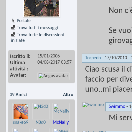
Non c'è
Portale
Trova tutti i messaggi
Se vuoi
Trova tutte le discussioni
girova
iniziate
15/01/2006
Iscritto il
Torpedo
-
17/10/2010
04/08/2017
03:57
Ultima
Ciao scusa il
attività
Avatar
faccio per div
uno..mi piacer
39
Amici
Altro
Swimmo
-
1
Mi serv
snake69
N3d0
McNally