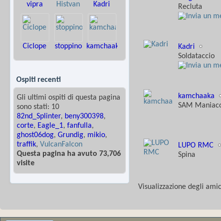
vipra
Histvan
Kadri
Recluta
Ciclope
stoppino
kamchaaka
Kadri
Soldataccio
Ospiti recenti
kamchaaka
Gli ultimi ospiti di questa pagina
SAM Maniac
sono stati: 10
82nd_Splinter
,
beny300398
,
corte
,
Eagle_1
,
fanfulla
,
ghost06dog
,
Grundig
,
mikio
,
traffik
,
VulcanFalcon
LUPO RMC
Questa pagina ha avuto 73,706
Spina
visite
Visualizzazione degli amic