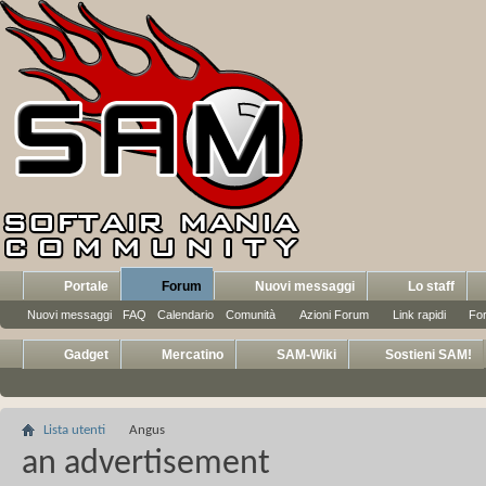
Portale
Forum
Nuovi messaggi
Lo staff
Nuovi messaggi
FAQ
Calendario
Comunità
Azioni Forum
Link rapidi
Fo
Gadget
Mercatino
SAM-Wiki
Sostieni SAM!
Lista utenti
Angus
an advertisement