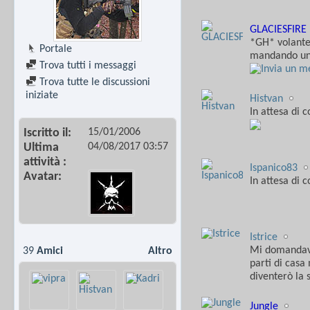
GLACIESFIRE
*GH* volante 
Portale
mandando un
Trova tutti i messaggi
Trova tutte le discussioni
iniziate
Histvan
In attesa di 
15/01/2006
Iscritto il
04/08/2017
03:57
Ultima
attività
Ispanico83
Avatar
In attesa di 
Istrice
Mi domandavo
39
Amici
Altro
parti di casa
diventerò la 
Jungle