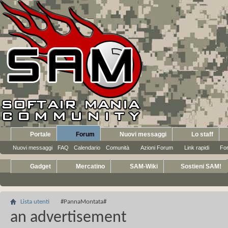
Portale
Forum
Nuovi messaggi
Lo staff
Nuovi messaggi
FAQ
Calendario
Comunità
Azioni Forum
Link rapidi
Fo
Gadget
Mercatino
SAM-Wiki
Sostieni SAM!
Lista utenti
#PannaMontata#
an advertisement