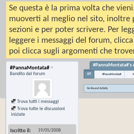
Se questa è la prima volta che vieni
muoverti al meglio nel sito, inoltre
sezioni e per poter scrivere. Per leg
leggere i messaggi del forum, clicca
poi clicca sugli argomenti che trover
#PannaMontata#'s A
#PannaMontata#
Bandito dal forum
All
#PannaMontata#
A
No Recent Activity
Trova tutti i messaggi
Trova tutte le discussioni
iniziate
19/05/2008
Iscritto il