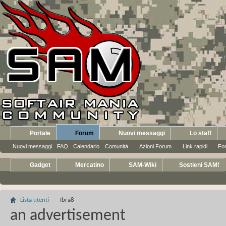
Portale
Forum
Nuovi messaggi
Lo staff
Nuovi messaggi
FAQ
Calendario
Comunità
Azioni Forum
Link rapidi
Fo
Gadget
Mercatino
SAM-Wiki
Sostieni SAM!
Lista utenti
Ibra8
an advertisement