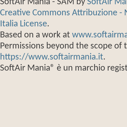
SoftAir Mania - SAM
by
SoftAir M
Creative Commons Attribuzione - 
Italia License
.
Based on a work at
www.softairma
Permissions beyond the scope of th
https://www.softairmania.it
.
SoftAir Mania® è un marchio regist