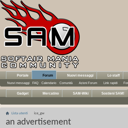
Portale
Forum
Nuovi messaggi
Lo staff
Nuovi messaggi
FAQ
Calendario
Comunità
Azioni Forum
Link rapidi
Fo
Gadget
Mercatino
SAM-Wiki
Sostieni SAM!
Lista utenti
ice_gw
an advertisement