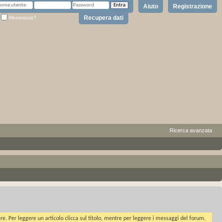
Aiuto
Registrazione
Recupera dati
Memorizza?
Ricerca avanzata
ere. Per leggere un articolo clicca sul titolo, mentre per leggere i messaggi del forum,