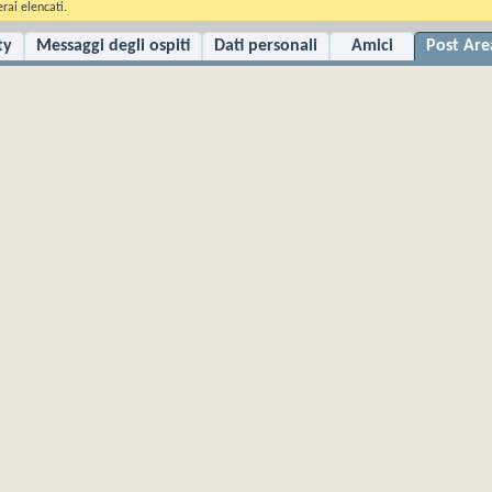
rai elencati.
ty
Messaggi degli ospiti
Dati personali
Amici
Post Are