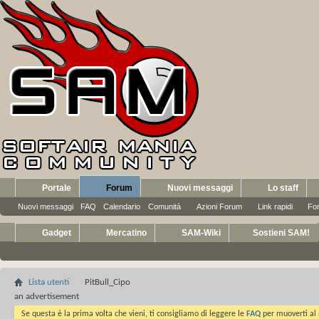
Portale
Forum
Nuovi messaggi
Lo staff
Nuovi messaggi
FAQ
Calendario
Comunità
Azioni Forum
Link rapidi
Fo
Gadget
Mercatino
SAM-Wiki
Sostieni SAM!
Lista utenti
PitBull_Cipo
an advertisement
Se questa è la prima volta che vieni, ti consigliamo di leggere le
FAQ
per muoverti al 