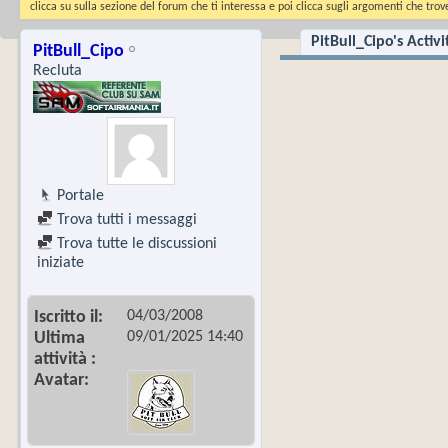
clicca su sulla sezione del forum che ti interessa e poi clicca sugli argomenti che trove
PitBull_Cipo's Activi
PitBull_Cipo
Recluta
Portale
Trova tutti i messaggi
Trova tutte le discussioni
iniziate
04/03/2008
Iscritto il
09/01/2025
14:40
Ultima
attività
Avatar