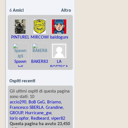
6
Amici
Altro
PINTURELLA
MIRCOWEB
baldogunner
Spawn
BAKER83
LA
JpS
BOTTEGA
DELLE
IDEE
Ospiti recenti
Gli ultimi ospiti di questa pagina
sono stati: 10
accio290
,
BoB GxG
,
Briamo
,
Francesco SBERLA
,
Grandine
,
GROUP
,
Hurricane_gw
,
loris opfor
,
Redbeard
,
viper82
Questa pagina ha avuto 23,450