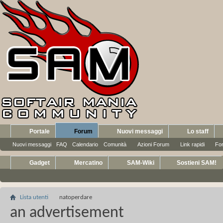
Portale
Forum
Nuovi messaggi
Lo staff
Nuovi messaggi
FAQ
Calendario
Comunità
Azioni Forum
Link rapidi
Fo
Gadget
Mercatino
SAM-Wiki
Sostieni SAM!
Lista utenti
natoperdare
an advertisement