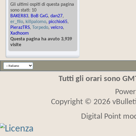
Gli ultimi ospiti di questa pagina
sono stati: 10
BAKER83
,
BoB GxG
,
dan27
,
er_filo
,
killpalomo
,
picchio65
,
PierazTRS
,
Torpedo
,
velcro
,
Xadhoom
Questa pagina ha avuto 3,939
visite
Tutti gli orari sono G
Power
Copyright © 2026 vBulletin
Digital Point mo