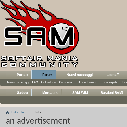
Portale
Forum
Nuovi messaggi
Lo staff
Nuovi messaggi
FAQ
Calendario
Comunità
Azioni Forum
Link rapidi
Fo
Gadget
Mercatino
SAM-Wiki
Sostieni SAM!
Lista utenti
aluks
an advertisement