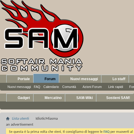
Portale
Forum
Nuovi messaggi
Lo staff
Nuovi messaggi
FAQ
Calendario
Comunità
Azioni Forum
Link rapidi
Fo
Gadget
Mercatino
SAM-Wiki
Sostieni SAM!
Lista utenti
IdioticMiasma
an advertisement
Se questa è la prima volta che vieni, ti consigliamo di leggere le
FAQ
per muoverti al 