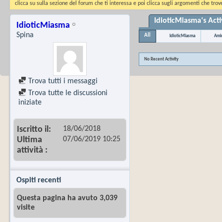
clicca su sulla sezione del forum che ti interessa e poi clicca sugli argomenti che trove
IdioticMiasma's Acti
IdioticMiasma
Spina
All
IdioticMiasma
Amic
No Recent Activity
Trova tutti i messaggi
Trova tutte le discussioni
iniziate
18/06/2018
Iscritto il
07/06/2019
10:25
Ultima
attività
Ospiti recenti
Questa pagina ha avuto 3,039
visite