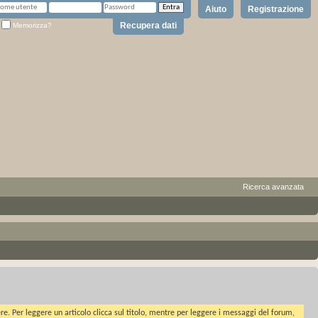
Aiuto
Registrazione
Recupera dati
Memorizza?
Ricerca avanzata
ere. Per leggere un articolo clicca sul titolo, mentre per leggere i messaggi del forum,