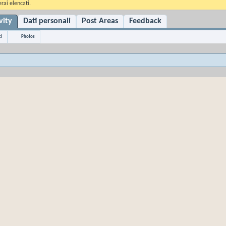
rai elencati.
vity
Dati personali
Post Areas
Feedback
i
Photos