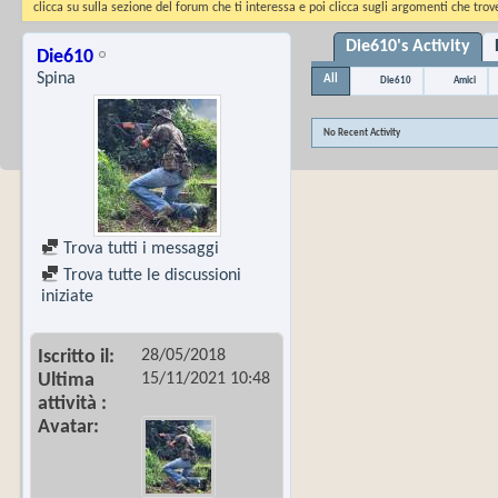
clicca su sulla sezione del forum che ti interessa e poi clicca sugli argomenti che trove
Die610's Activity
Die610
Spina
All
Die610
Amici
No Recent Activity
Trova tutti i messaggi
Trova tutte le discussioni
iniziate
28/05/2018
Iscritto il
15/11/2021
10:48
Ultima
attività
Avatar