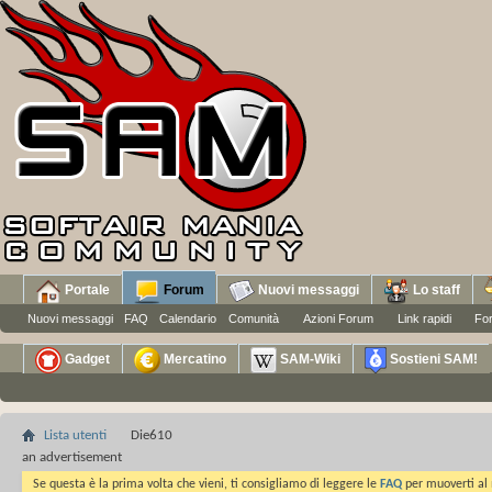
Portale
Forum
Nuovi messaggi
Lo staff
Nuovi messaggi
FAQ
Calendario
Comunità
Azioni Forum
Link rapidi
Fo
Gadget
Mercatino
SAM-Wiki
Sostieni SAM!
Lista utenti
Die610
an advertisement
Se questa è la prima volta che vieni, ti consigliamo di leggere le
FAQ
per muoverti al 