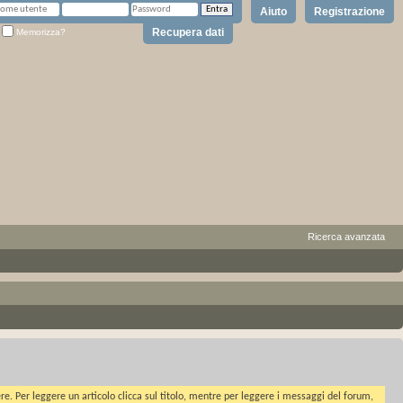
Aiuto
Registrazione
Recupera dati
Memorizza?
Ricerca avanzata
ere. Per leggere un articolo clicca sul titolo, mentre per leggere i messaggi del forum,