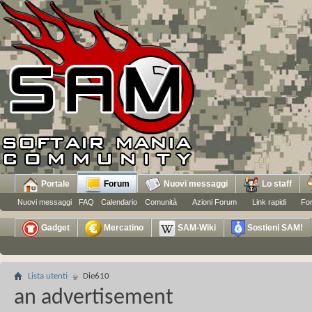
Portale
Forum
Nuovi messaggi
Lo staff
Nuovi messaggi
FAQ
Calendario
Comunità
Azioni Forum
Link rapidi
Fo
Gadget
Mercatino
SAM-Wiki
Sostieni SAM!
Lista utenti
Die610
an advertisement