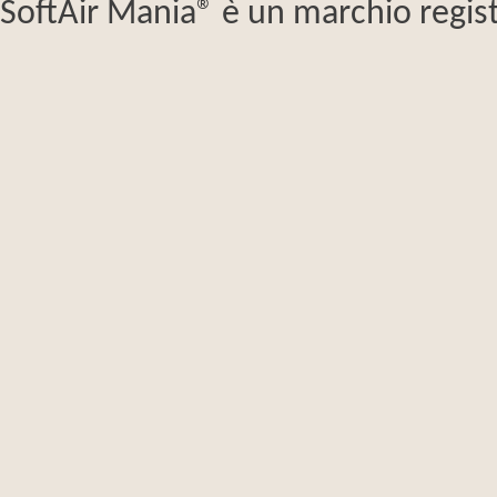
SoftAir Mania® è un marchio regist