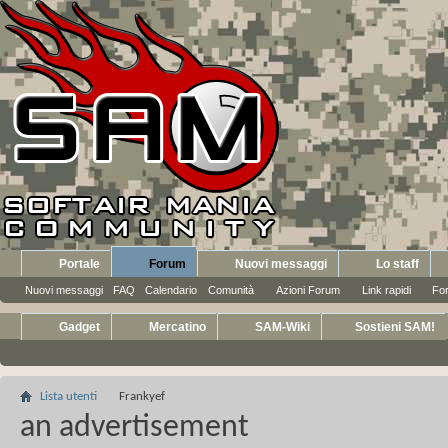
Portale
Forum
Nuovi messaggi
Lo staff
Nuovi messaggi
FAQ
Calendario
Comunità
Azioni Forum
Link rapidi
Fo
Gadget
Mercatino
SAM-Wiki
Sostieni SAM!
Lista utenti
Frankyef
an advertisement