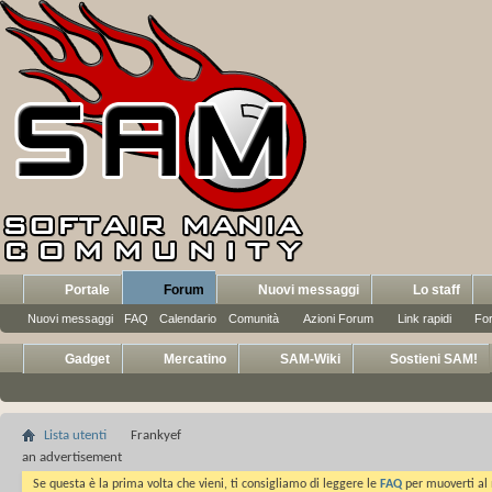
Portale
Forum
Nuovi messaggi
Lo staff
Nuovi messaggi
FAQ
Calendario
Comunità
Azioni Forum
Link rapidi
Fo
Gadget
Mercatino
SAM-Wiki
Sostieni SAM!
Lista utenti
Frankyef
an advertisement
Se questa è la prima volta che vieni, ti consigliamo di leggere le
FAQ
per muoverti al 