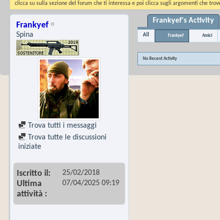
clicca su sulla sezione del forum che ti interessa e poi clicca sugli argomenti che trove
Frankyef's Activity
Frankyef
Spina
All
Frankyef
Amici
No Recent Activity
Trova tutti i messaggi
Trova tutte le discussioni
iniziate
25/02/2018
Iscritto il
07/04/2025
09:19
Ultima
attività