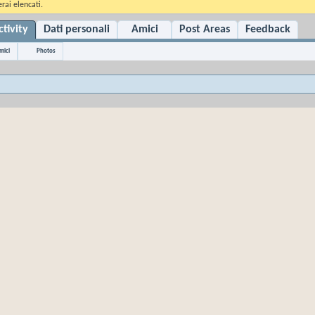
rai elencati.
tivity
Dati personali
Amici
Post Areas
Feedback
mici
Photos