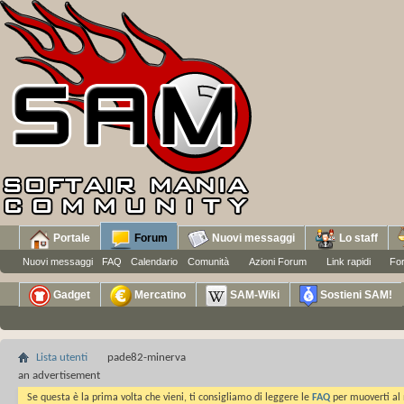
Portale
Forum
Nuovi messaggi
Lo staff
Nuovi messaggi
FAQ
Calendario
Comunità
Azioni Forum
Link rapidi
Fo
Gadget
Mercatino
SAM-Wiki
Sostieni SAM!
Lista utenti
pade82-minerva
an advertisement
Se questa è la prima volta che vieni, ti consigliamo di leggere le
FAQ
per muoverti al 