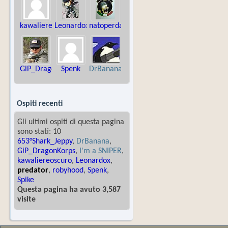
kawaliereoscuro
Leonardox
natoperdare
GiP_DragonKorps
Spenk
DrBanana
Ospiti recenti
Gli ultimi ospiti di questa pagina
sono stati: 10
653°Shark_Jeppy
,
DrBanana
,
GiP_DragonKorps
,
I'm a SNIPER
,
kawaliereoscuro
,
Leonardox
,
predator
,
robyhood
,
Spenk
,
Spike
Questa pagina ha avuto 3,587
visite