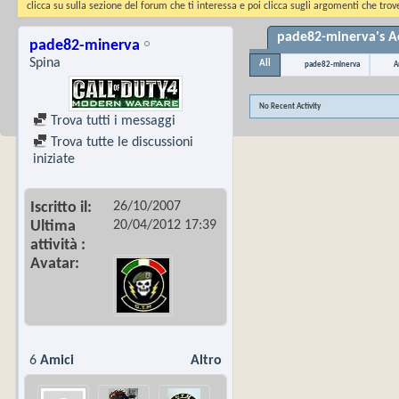
clicca su sulla sezione del forum che ti interessa e poi clicca sugli argomenti che trove
pade82-minerva's Ac
pade82-minerva
Spina
All
pade82-minerva
A
No Recent Activity
Trova tutti i messaggi
Trova tutte le discussioni
iniziate
26/10/2007
Iscritto il
20/04/2012
17:39
Ultima
attività
Avatar
6
Amici
Altro