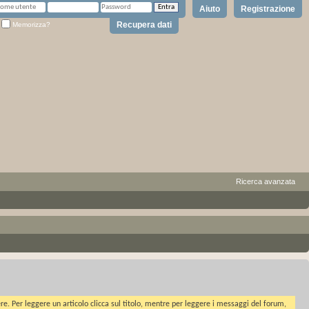
Aiuto
Registrazione
Recupera dati
Memorizza?
Ricerca avanzata
ere. Per leggere un articolo clicca sul titolo, mentre per leggere i messaggi del forum,