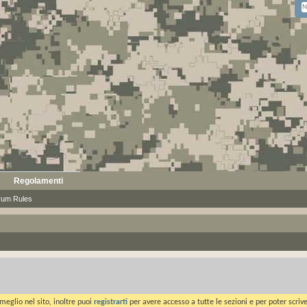
Regolamenti
rum Rules
meglio nel sito, inoltre puoi
registrarti
per avere accesso a tutte le sezioni e per poter scriv