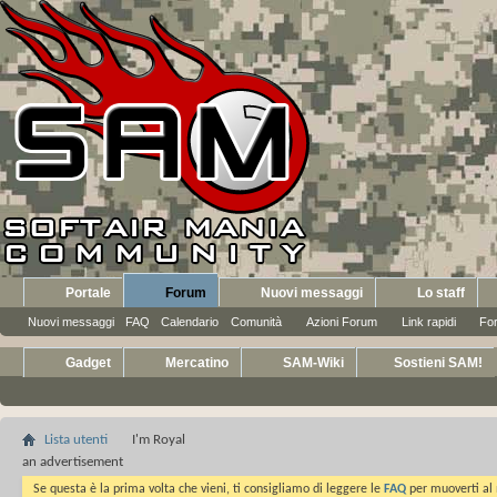
Portale
Forum
Nuovi messaggi
Lo staff
Nuovi messaggi
FAQ
Calendario
Comunità
Azioni Forum
Link rapidi
Fo
Gadget
Mercatino
SAM-Wiki
Sostieni SAM!
Lista utenti
I'm Royal
an advertisement
Se questa è la prima volta che vieni, ti consigliamo di leggere le
FAQ
per muoverti al 