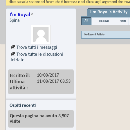
clicca su sulla sezione del forum che ti interessa e poi clicca sugli argomenti che trove
I'm Royal's Activity
I'm Royal
Spina
All
I'm Royal
Amici
No Recent Activity
Trova tutti i messaggi
Trova tutte le discussioni
iniziate
10/08/2017
Iscritto il
11/08/2017
08:53
Ultima
attività
Ospiti recenti
Questa pagina ha avuto 3,907
visite