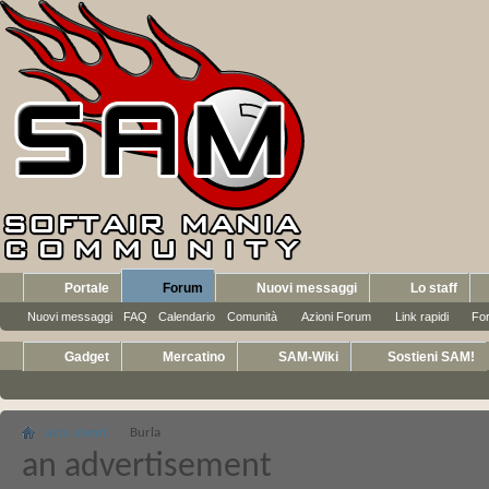
Portale
Forum
Nuovi messaggi
Lo staff
Nuovi messaggi
FAQ
Calendario
Comunità
Azioni Forum
Link rapidi
Fo
Gadget
Mercatino
SAM-Wiki
Sostieni SAM!
Lista utenti
Burla
an advertisement