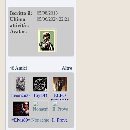
Iscritto il
05/08/2013
Ultima
05/06/2024
22:21
attività
Avatar
48
Amici
Altro
maurizio000
ToyDD
ELFO
DEMONIACO
=Elvis89=
Nonaeme
Il_Prova