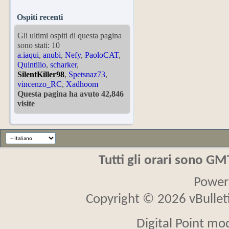
Ospiti recenti
Gli ultimi ospiti di questa pagina
sono stati: 10
a.iaqui
,
anubi
,
Nefy
,
PaoloCAT
,
Quintilio
,
scharker
,
SilentKiller98
,
Spetsnaz73
,
vincenzo_RC
,
Xadhoom
Questa pagina ha avuto 42,846
visite
Tutti gli orari sono G
Power
Copyright © 2026 vBulletin
Digital Point mo