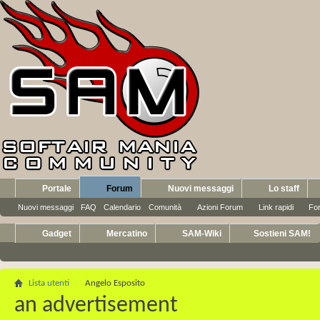
Portale
Forum
Nuovi messaggi
Lo staff
Nuovi messaggi
FAQ
Calendario
Comunità
Azioni Forum
Link rapidi
Fo
Gadget
Mercatino
SAM-Wiki
Sostieni SAM!
Lista utenti
Angelo Esposito
an advertisement