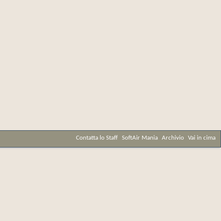
Contatta lo Staff
SoftAir Mania
Archivio
Vai in cima