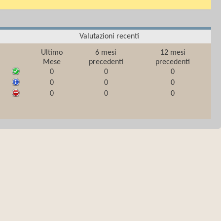
Valutazioni recenti
Ultimo
6 mesi
12 mesi
Mese
precedenti
precedenti
0
0
0
0
0
0
0
0
0