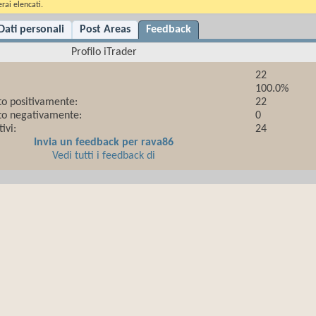
rai elencati.
Dati personali
Post Areas
Feedback
Profilo iTrader
22
100.0%
to positivamente:
22
to negativamente:
0
ivi:
24
Invia un feedback per rava86
Vedi tutti i feedback di