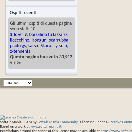
Ospiti recenti
Gli ultimi ospiti di questa pagina
sono stati: 10
$ Joker $
,
borsalino fu lazzaro
,
ilcecchino
,
Irongun
,
ocarrubba
,
paolo gs
,
sasyx
,
Skara
,
syssolo
,
x-tennents
Questa pagina ha avuto 33,912
visite
SoftAir Mania - SAM
by
SoftAir Mania Community
is licensed under a
Creative Commo
Based on a work at
www.softairmania.it
.
Permissions beyond the scope of this license may be available at
https://www.softair