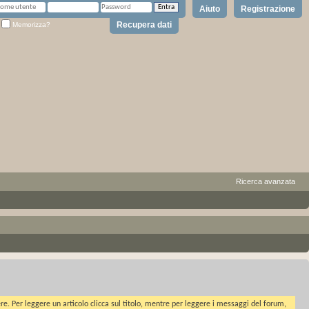
Aiuto
Registrazione
Recupera dati
Memorizza?
Ricerca avanzata
ere. Per leggere un articolo clicca sul titolo, mentre per leggere i messaggi del forum,