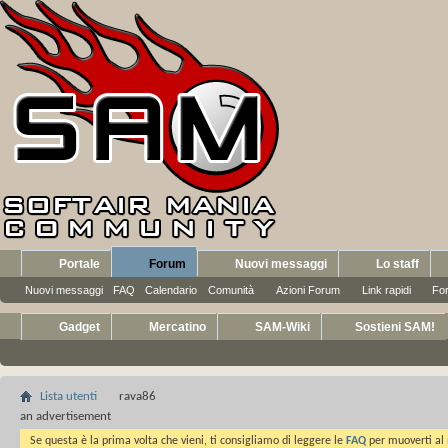
Portale
Forum
Nuovi messaggi
Lo staff
Nuovi messaggi
FAQ
Calendario
Comunità
Azioni Forum
Link rapidi
Fo
Gadget
Mercatino
SAM-Wiki
Sostieni SAM!
Lista utenti
rava86
an advertisement
Se questa è la prima volta che vieni, ti consigliamo di leggere le
FAQ
per muoverti al 