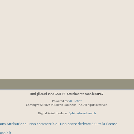
Tutti gli orari sono GMT +2. Attualmente sono le
00:42
.
Powered by
vBulletin®
Copyright © 2026 vBulletin Solutions, Inc. All rights reserved.
Digital Point modules:
Sphinx-based search
ns Attribuzione - Non commerciale - Non opere derivate 3.0 Italia License
.
mania.it
.