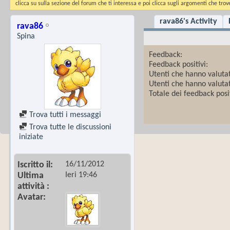
clicca su sulla sezione del forum che ti interessa e poi clicca sugli argomenti che trove
rava86's Activity
rava86
Spina
Feedback:
Feedback positivi:
Utenti che hanno valuta
Utenti che hanno valuta
Totale dei feedback posit
Trova tutti i messaggi
Trova tutte le discussioni
iniziate
16/11/2012
Iscritto il
Ieri
19:46
Ultima
attività
Avatar