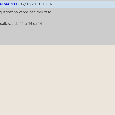
AN MARCO
-
12/02/2013
09:07
quadratino verde ben meritato..
sualizzati da 11 a
14
su
14