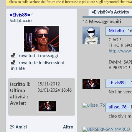
clicca su sulla sezione del forum che ti interessa e poi clicca sugli argomenti che trove
=Elvis89='s Activity
=Elvis89=
Soldataccio
14
Messaggi ospiti
MrLello
-
1
CIAO !
TI HO RISP
http://www.
Trova tutti i messaggi
FAMMI SAPE
Trova tutte le discussioni
A PRESTO !
iniziate
=Elvis89=
-
15/11/2012
Iscritto il
31/01/2024
18:46
Ultima
No l'ho ven
attività
Avatar
ulisse_76
-
ciao elvis m
29
Amici
Altro