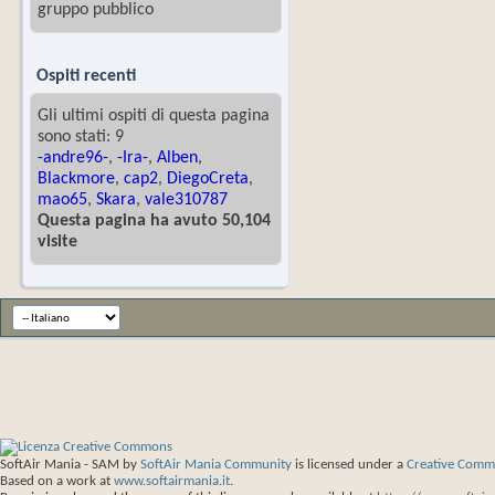
gruppo pubblico
Ospiti recenti
Gli ultimi ospiti di questa pagina
sono stati: 9
-andre96-
,
-Ira-
,
Alben
,
Blackmore
,
cap2
,
DiegoCreta
,
mao65
,
Skara
,
vale310787
Questa pagina ha avuto 50,104
visite
SoftAir Mania - SAM
by
SoftAir Mania Community
is licensed under a
Creative Commo
Based on a work at
www.softairmania.it
.