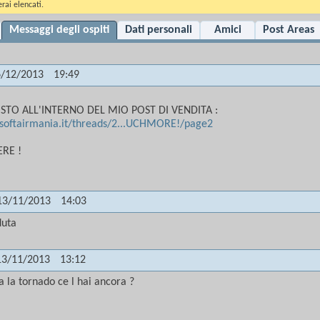
rai elencati.
Messaggi degli ospiti
Dati personali
Amici
Post Areas
6/12/2013
19:49
OSTO ALL'INTERNO DEL MIO POST DI VENDITA :
softairmania.it/threads/2...UCHMORE!/page2
RE !
13/11/2013
14:03
duta
13/11/2013
13:12
a la tornado ce l hai ancora ?