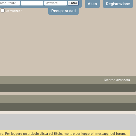
Aiuto
Registrazione
Recupera dati
Memorizza?
Ricerca avanzata
ere. Per leggere un articolo clicca sul titolo, mentre per leggere i messaggi del forum,