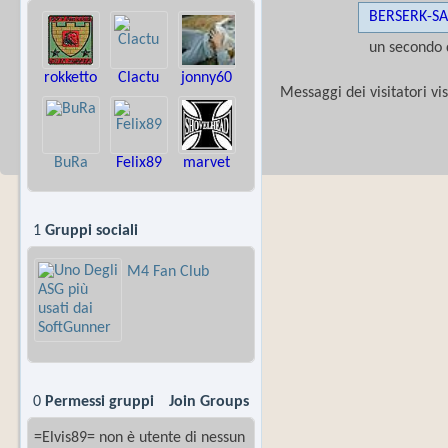
BERSERK-S
un secondo 
rokketto
Clactu
jonny60
Messaggi dei visitatori vi
BuRa
Felix89
marvet
1
Gruppi sociali
M4 Fan Club
0
Permessi gruppi
Join Groups
=Elvis89= non è utente di nessun