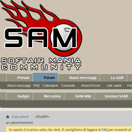
Portale
Forum
Nuovi messaggi
Lo staff
Nuovi messaggi
FAQ
Calendario
Comunità
Azioni Forum
Link rapidi
Fo
Gadget
Mercatino
SAM-Wiki
Sostieni SAM!
Lista utenti
=Elvis89=
an advertisement
Se questa è la prima volta che vieni, ti consigliamo di leggere le
FAQ
per muoverti al 