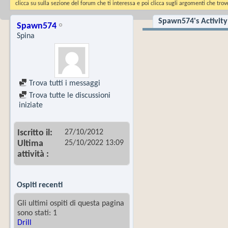
clicca su sulla sezione del forum che ti interessa e poi clicca sugli argomenti che trove
Spawn574's Activity
Spawn574
Spina
Trova tutti i messaggi
Trova tutte le discussioni
iniziate
27/10/2012
Iscritto il
25/10/2022
13:09
Ultima
attività
Ospiti recenti
Gli ultimi ospiti di questa pagina
sono stati: 1
Drill