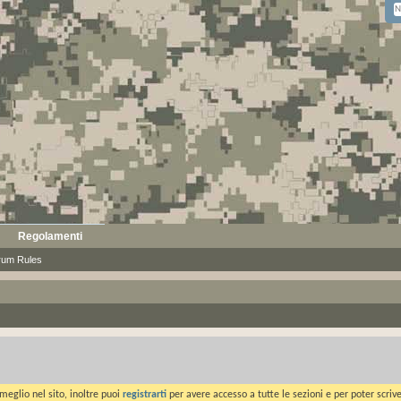
Regolamenti
rum Rules
meglio nel sito, inoltre puoi
registrarti
per avere accesso a tutte le sezioni e per poter scriv