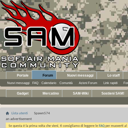
Portale
Forum
Nuovi messaggi
Lo staff
Nuovi messaggi
FAQ
Calendario
Comunità
Azioni Forum
Link rapidi
Fo
Gadget
Mercatino
SAM-Wiki
Sostieni SAM!
Lista utenti
Spawn574
an advertisement
Se questa è la prima volta che vieni, ti consigliamo di leggere le
FAQ
per muoverti al 