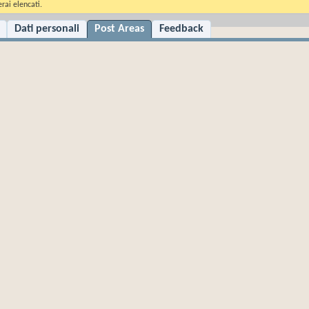
rai elencati.
Dati personali
Post Areas
Feedback