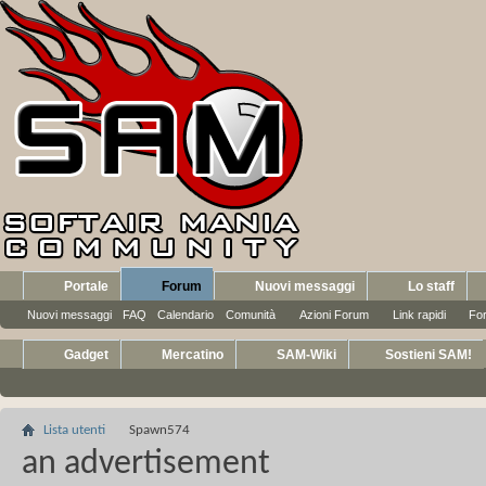
Portale
Forum
Nuovi messaggi
Lo staff
Nuovi messaggi
FAQ
Calendario
Comunità
Azioni Forum
Link rapidi
Fo
Gadget
Mercatino
SAM-Wiki
Sostieni SAM!
Lista utenti
Spawn574
an advertisement