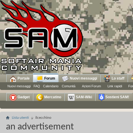
Portale
Forum
Nuovi messaggi
Lo staff
Nuovi messaggi
FAQ
Calendario
Comunità
Azioni Forum
Link rapidi
Fo
Gadget
Mercatino
SAM-Wiki
Sostieni SAM!
Lista utenti
ilcecchino
an advertisement