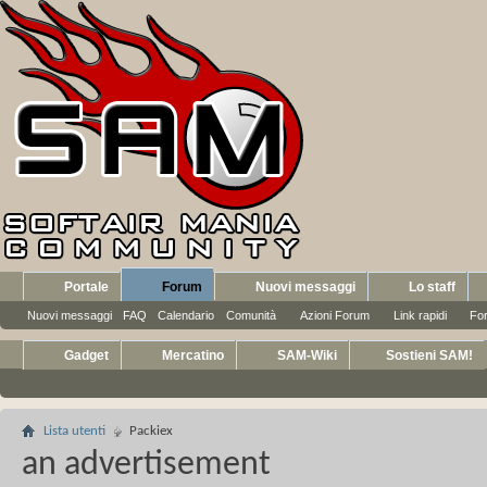
Portale
Forum
Nuovi messaggi
Lo staff
Nuovi messaggi
FAQ
Calendario
Comunità
Azioni Forum
Link rapidi
Fo
Gadget
Mercatino
SAM-Wiki
Sostieni SAM!
Lista utenti
Packiex
an advertisement