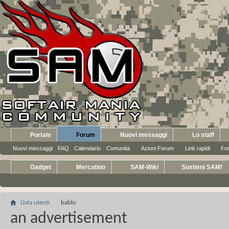
Portale
Forum
Nuovi messaggi
Lo staff
Nuovi messaggi
FAQ
Calendario
Comunità
Azioni Forum
Link rapidi
Fo
Gadget
Mercatino
SAM-Wiki
Sostieni SAM!
Lista utenti
bablo
an advertisement