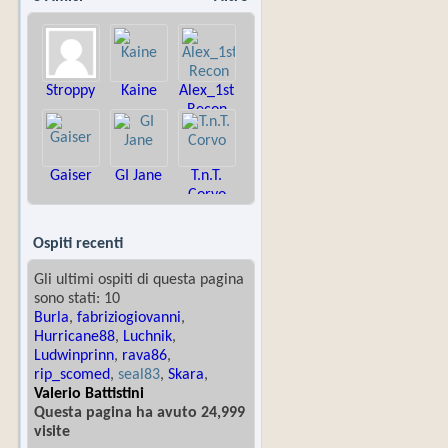
Stroppy
Kaine
Alex_1st
Recon
Gaiser
GI Jane
T.n.T.
Corvo
Ospiti recenti
Gli ultimi ospiti di questa pagina
sono stati: 10
Burla
,
fabriziogiovanni
,
Hurricane88
,
Luchnik
,
Ludwinprinn
,
rava86
,
rip_scomed
,
seal83
,
Skara
,
Valerio Battistini
Questa pagina ha avuto 24,999
visite