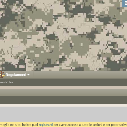
Regolamenti
rum Rules
meglio nel sito, inoltre puoi
registrarti
per avere accesso a tutte le sezioni e per poter scriv