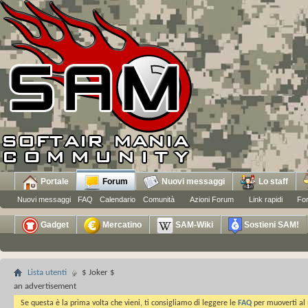
Portale
Forum
Nuovi messaggi
Lo staff
Nuovi messaggi
FAQ
Calendario
Comunità
Azioni Forum
Link rapidi
Fo
Gadget
Mercatino
SAM-Wiki
Sostieni SAM!
Lista utenti
$ Joker $
an advertisement
Se questa è la prima volta che vieni, ti consigliamo di leggere le
FAQ
per muoverti al 