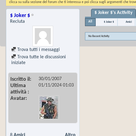
clicca su sulla sezione del forum che ti interessa e poi clicca sugli argomenti che trove
$ Joker $'s Activity
$ Joker $
Recluta
All
$ Joker $
Amici
No Recent Activity
Trova tutti i messaggi
Trova tutte le discussioni
iniziate
30/01/2007
Iscritto il
01/11/2024
01:03
Ultima
attività
Avatar
8
Amici
Altro