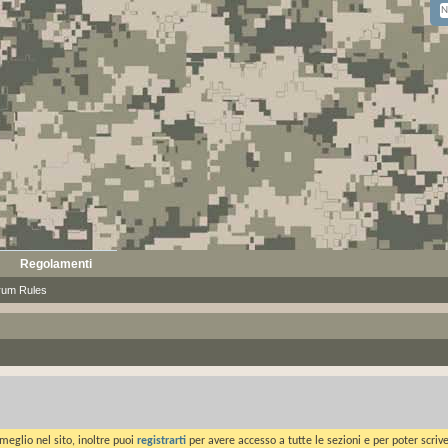
Regolamenti
rum Rules
meglio nel sito, inoltre puoi
registrarti
per avere accesso a tutte le sezioni e per poter scriv