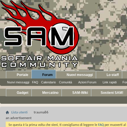
Portale
Forum
Nuovi messaggi
Lo staff
Nuovi messaggi
FAQ
Calendario
Comunità
Azioni Forum
Link rapidi
Fo
Gadget
Mercatino
SAM-Wiki
Sostieni SAM!
Lista utenti
trauma86
an advertisement
Se questa è la prima volta che vieni, ti consigliamo di leggere le
FAQ
per muoverti al 