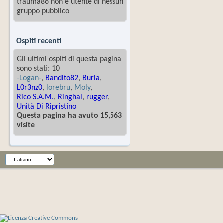
trauma86 non è utente di nessun
gruppo pubblico
Ospiti recenti
Gli ultimi ospiti di questa pagina
sono stati: 10
-Logan-
,
Bandito82
,
Burla
,
L0r3nz0
,
lorebru
,
Moly
,
Rico S.A.M.
,
Ringhal
,
rugger
,
Unità Di Ripristino
Questa pagina ha avuto 15,563
visite