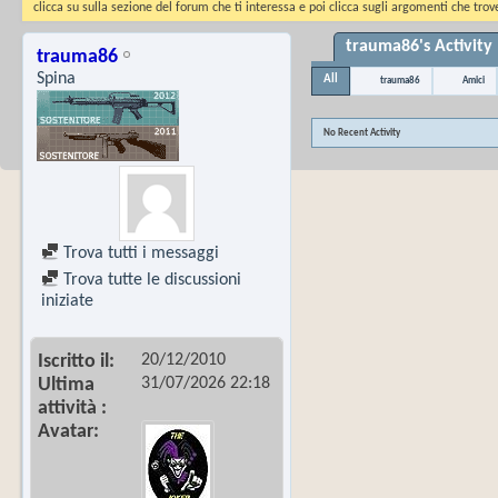
clicca su sulla sezione del forum che ti interessa e poi clicca sugli argomenti che trove
trauma86's Activity
trauma86
Spina
All
trauma86
Amici
No Recent Activity
Trova tutti i messaggi
Trova tutte le discussioni
iniziate
20/12/2010
Iscritto il
31/07/2026
22:18
Ultima
attività
Avatar