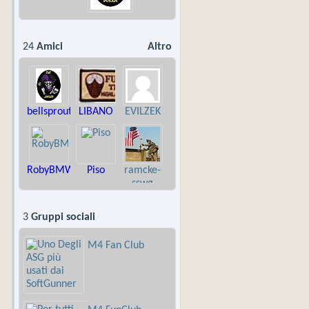
24
Amici
Altro
bellsproutt
LIBANO
EVILZEK
RobyBMW
Piso
ramcke-
sswg
3
Gruppi sociali
M4 Fan Club