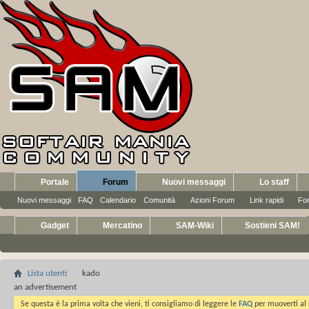
Portale
Forum
Nuovi messaggi
Lo staff
Nuovi messaggi
FAQ
Calendario
Comunità
Azioni Forum
Link rapidi
Fo
Gadget
Mercatino
SAM-Wiki
Sostieni SAM!
Lista utenti
kado
an advertisement
Se questa è la prima volta che vieni, ti consigliamo di leggere le
FAQ
per muoverti al 