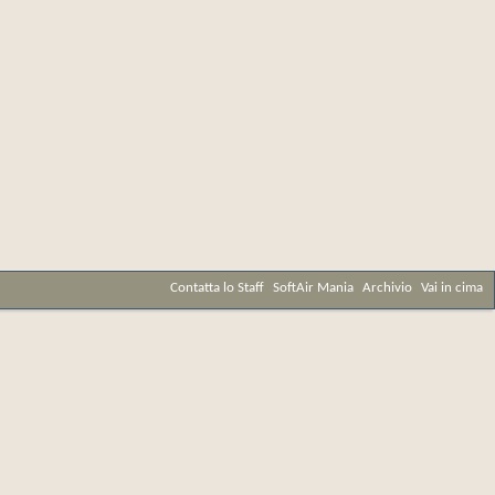
Contatta lo Staff
SoftAir Mania
Archivio
Vai in cima