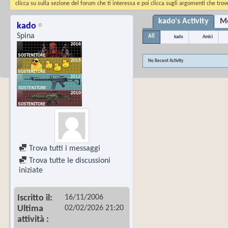
clicca su sulla sezione del forum che ti interessa e poi clicca sugli argomenti che trove
kado's Activity
Me
kado
Spina
All
kado
Amici
No Recent Activity
Trova tutti i messaggi
Trova tutte le discussioni
iniziate
16/11/2006
Iscritto il
02/02/2026
21:20
Ultima
attività