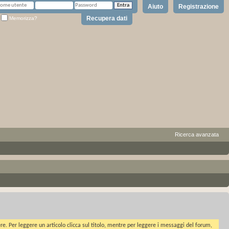
Aiuto
Registrazione
Recupera dati
Memorizza?
Ricerca avanzata
ere. Per leggere un articolo clicca sul titolo, mentre per leggere i messaggi del forum,