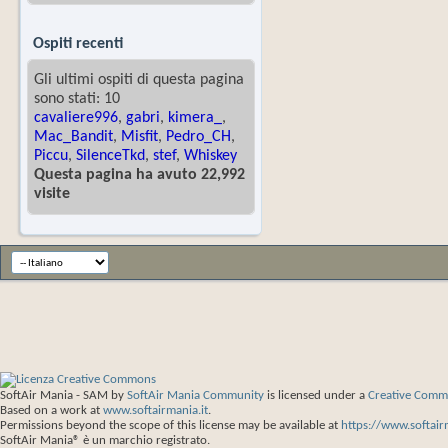
Ospiti recenti
Gli ultimi ospiti di questa pagina
sono stati: 10
cavaliere996
,
gabri
,
kimera_
,
Mac_Bandit
,
Misfit
,
Pedro_CH
,
Piccu
,
SilenceTkd
,
stef
,
Whiskey
Questa pagina ha avuto 22,992
visite
SoftAir Mania - SAM
by
SoftAir Mania Community
is licensed under a
Creative Commo
Based on a work at
www.softairmania.it
.
Permissions beyond the scope of this license may be available at
https://www.softair
SoftAir Mania® è un marchio registrato.