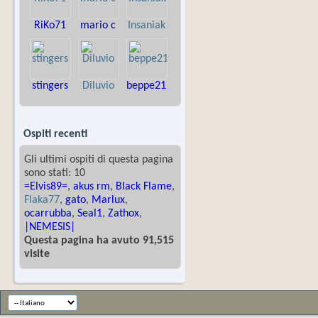
RiKo71
mario c
Insaniak
stingers
Diluvio
beppe21
Ospiti recenti
Gli ultimi ospiti di questa pagina
sono stati: 10
=Elvis89=
,
akus rm
,
Black Flame
,
Flaka77
,
gato
,
Marlux
,
ocarrubba
,
Seal1
,
Zathox
,
|NEMESIS|
Questa pagina ha avuto 91,515
visite