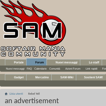
Portale
Forum
Nuovi messaggi
Lo staff
Nuovi messaggi
FAQ
Calendario
Comunità
Azioni Forum
Link rapidi
Fo
Gadget
Mercatino
SAM-Wiki
Sostieni SAM!
Lista utenti
Rebel Yell
an advertisement