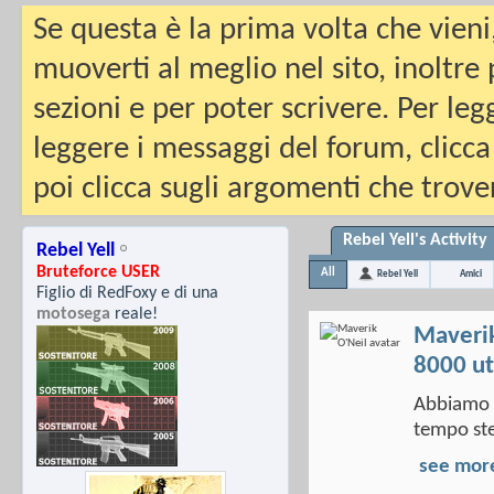
Se questa è la prima volta che vieni
muoverti al meglio nel sito, inoltre
sezioni e per poter scrivere. Per leg
leggere i messaggi del forum, clicca
poi clicca sugli argomenti che trover
Rebel Yell's Activity
Rebel Yell
Bruteforce USER
All
Rebel Yell
Amici
Figlio di
RedFoxy
e di una
motosega
reale!
Maverik
8000 ut
Abbiamo v
tempo ste
see mor