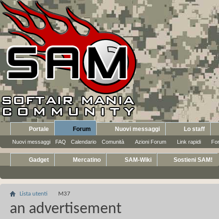
Portale
Forum
Nuovi messaggi
Lo staff
Nuovi messaggi
FAQ
Calendario
Comunità
Azioni Forum
Link rapidi
Fo
Gadget
Mercatino
SAM-Wiki
Sostieni SAM!
Lista utenti
M37
an advertisement