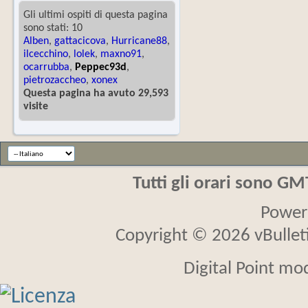
Gli ultimi ospiti di questa pagina
sono stati: 10
Alben
,
gattacicova
,
Hurricane88
,
ilcecchino
,
lolek
,
maxno91
,
ocarrubba
,
Peppec93d
,
pietrozaccheo
,
xonex
Questa pagina ha avuto 29,593
visite
Tutti gli orari sono G
Power
Copyright © 2026 vBulletin
Digital Point mo