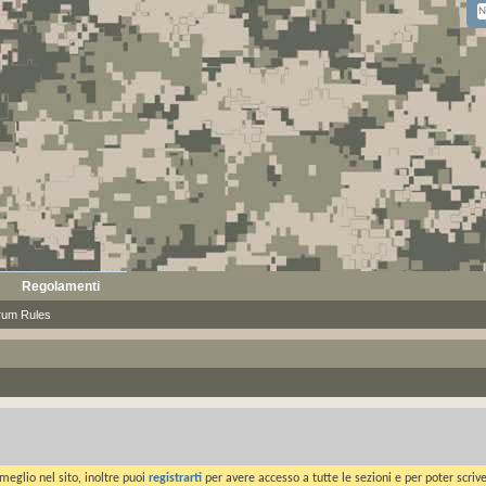
Regolamenti
rum Rules
meglio nel sito, inoltre puoi
registrarti
per avere accesso a tutte le sezioni e per poter scriv