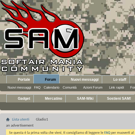
Portale
Forum
Nuovi messaggi
Lo staff
Nuovi messaggi
FAQ
Calendario
Comunità
Azioni Forum
Link rapidi
Fo
Gadget
Mercatino
SAM-Wiki
Sostieni SAM!
Lista utenti
Gladio1
an advertisement
Se questa è la prima volta che vieni, ti consigliamo di leggere le
FAQ
per muoverti al 