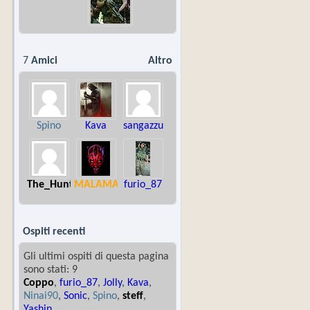
7
Amici
Altro
Spino
Kava
sangazzu
The_Hunter
MALAMAKUMBA
furio_87
Ospiti recenti
Gli ultimi ospiti di questa pagina
sono stati: 9
Coppo
,
furio_87
,
Jolly
,
Kava
,
Ninai90
,
Sonic
,
Spino
,
steff
,
Yashin