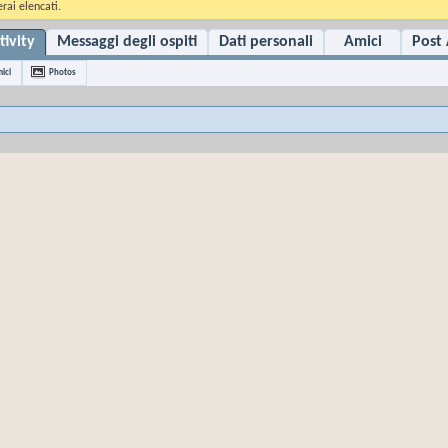
rai elencati.
tivity
Messaggi degli ospiti
Dati personali
Amici
Post 
ici
Photos