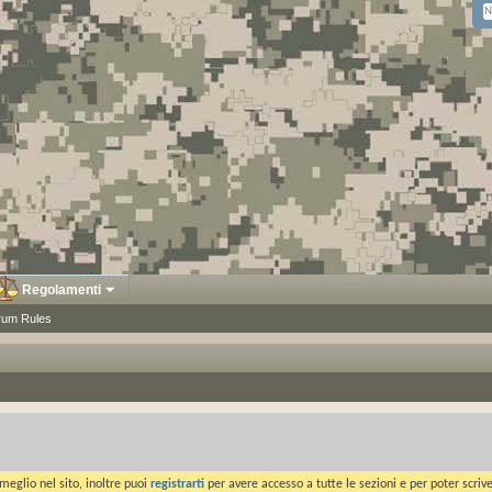
Regolamenti
rum Rules
meglio nel sito, inoltre puoi
registrarti
per avere accesso a tutte le sezioni e per poter scriv