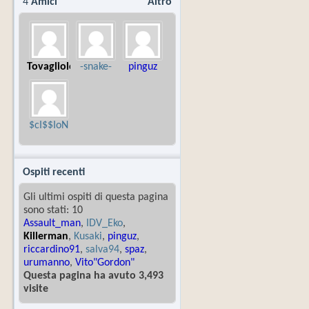
4
Amici
Altro
Tovagliolo
-snake-
pinguz
$cI$$IoN
Ospiti recenti
Gli ultimi ospiti di questa pagina
sono stati: 10
Assault_man
,
IDV_Eko
,
Killerman
,
Kusaki
,
pinguz
,
riccardino91
,
salva94
,
spaz
,
urumanno
,
Vito"Gordon"
Questa pagina ha avuto 3,493
visite