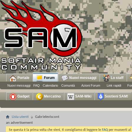
Portale
Forum
Nuovi messaggi
Lo staff
Nuovi messaggi
FAQ
Calendario
Comunità
Azioni Forum
Link rapidi
Fo
Gadget
Mercatino
SAM-Wiki
Sostieni SAM!
Lista utenti
Gabrieleviscont
an advertisement
Se questa è la prima volta che vieni, ti consigliamo di leggere le
FAQ
per muoverti al 