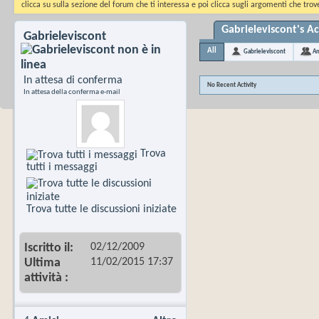
clicca su sulla sezione del forum che ti interessa e poi clicca sugli argomenti che trove
Gabrieleviscont's Ac
Gabrieleviscont
All
Gabrieleviscont
Am
In attesa di conferma
No Recent Activity
In attesa della conferma e-mail
Trova
tutti i messaggi
Trova tutte le discussioni iniziate
02/12/2009
Iscritto il
11/02/2015
17:37
Ultima
attività