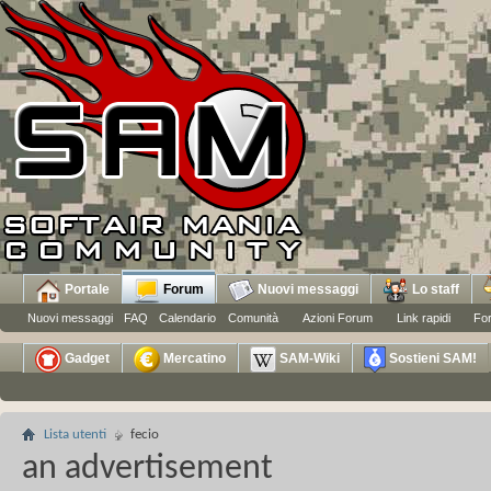
Portale
Forum
Nuovi messaggi
Lo staff
Nuovi messaggi
FAQ
Calendario
Comunità
Azioni Forum
Link rapidi
Fo
Gadget
Mercatino
SAM-Wiki
Sostieni SAM!
Lista utenti
fecio
an advertisement