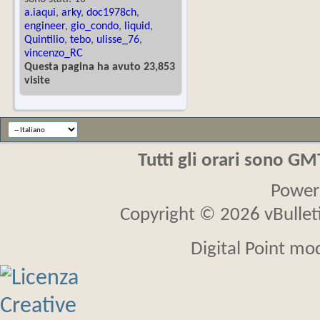
a.iaqui
,
arky
,
doc1978ch
,
engineer
,
gio_condo
,
liquid
,
Quintilio
,
tebo
,
ulisse_76
,
vincenzo_RC
Questa pagina ha avuto 23,853
visite
Tutti gli orari sono G
Power
Copyright © 2026 vBulletin
Digital Point mo