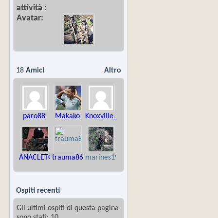
attività
Avatar
18
Amici
Altro
paro88
Makako
Knoxville_80
ANACLETO88
trauma86
marines1978
Ospiti recenti
Gli ultimi ospiti di questa pagina
sono stati: 10