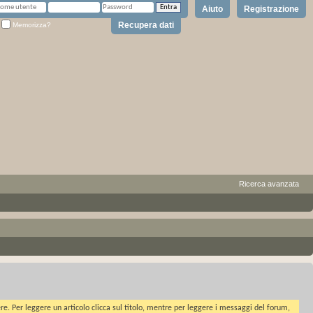
Aiuto
Registrazione
Recupera dati
Memorizza?
Ricerca avanzata
ere. Per leggere un articolo clicca sul titolo, mentre per leggere i messaggi del forum,