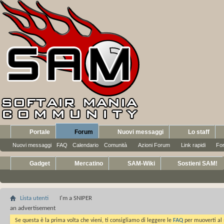
Portale
Forum
Nuovi messaggi
Lo staff
Nuovi messaggi
FAQ
Calendario
Comunità
Azioni Forum
Link rapidi
Fo
Gadget
Mercatino
SAM-Wiki
Sostieni SAM!
Lista utenti
I'm a SNIPER
an advertisement
Se questa è la prima volta che vieni, ti consigliamo di leggere le
FAQ
per muoverti al 