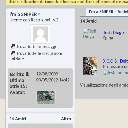
clicca su sulla sezione del forum che ti interessa e poi clicca sugli argomenti che trove
I'm a SNIPER's Activ
I'm a SNIPER
Utente con Restrizioni Lv.2
14
Amici
Testi Diego
Spina
Trova tutti i messaggi
Trova tutte le discussioni
iniziate
X C.O.S._Del
Professore de
12/08/2009
Iscritto il
03/05/2012
14:42
Ultima
Visualizzazione degli amic
attività
Avatar
14
Amici
Altro