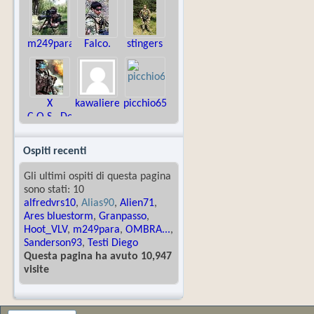
m249para
Falco.
stingers
X
kawaliereoscuro
picchio65
C.O.S._DeltaDracon
Ospiti recenti
Gli ultimi ospiti di questa pagina
sono stati: 10
alfredvrs10
,
Alias90
,
Alien71
,
Ares bluestorm
,
Granpasso
,
Hoot_VLV
,
m249para
,
OMBRA...
,
Sanderson93
,
Testi Diego
Questa pagina ha avuto 10,947
visite