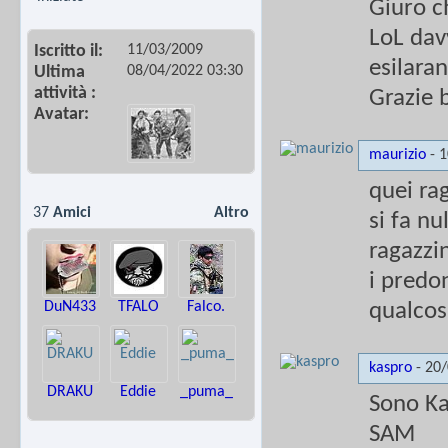
Giuro c
LoL davv
11/03/2009
Iscritto il
esilaran
08/04/2022
03:30
Ultima
attività
Grazie 
Avatar
maurizio
-
1
quei ra
37
Amici
Altro
si fa nu
ragazzin
i predo
DuN433
TFALO
Falco.
qualco
kaspro
-
20
DRAKU
Eddie
_puma_
Sono Ka
SAM