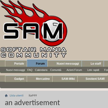
Portale
Forum
Nuovi messaggi
Lo staff
Nuovi messaggi
FAQ
Calendario
Comunità
Azioni Forum
Link rapidi
Fo
Gadget
Mercatino
SAM-Wiki
Sostieni SAM!
Lista utenti
ita999
an advertisement