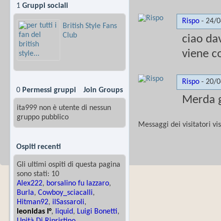
1
Gruppi sociali
Rispo
-
24/
British Style Fans
Club
ciao da
viene c
Rispo
-
20/
0
Permessi gruppi
Join Groups
Merda g
ita999 non è utente di nessun
gruppo pubblico
Messaggi dei visitatori vi
Ospiti recenti
Gli ultimi ospiti di questa pagina
sono stati: 10
Alex222
,
borsalino fu lazzaro
,
Burla
,
Cowboy_sciacalli
,
Hitman92
,
ilSassaroli
,
leonidas I°
,
liquid
,
Luigi Bonetti
,