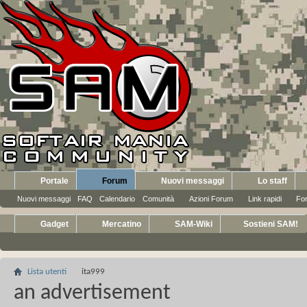
Portale
Forum
Nuovi messaggi
Lo staff
Nuovi messaggi
FAQ
Calendario
Comunità
Azioni Forum
Link rapidi
Fo
Gadget
Mercatino
SAM-Wiki
Sostieni SAM!
Lista utenti
ita999
an advertisement