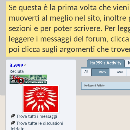
Se questa è la prima volta che vieni
muoverti al meglio nel sito, inoltre
sezioni e per poter scrivere. Per leg
leggere i messaggi del forum, clicca
poi clicca sugli argomenti che trover
ita999's Activity
M
ita999
Recluta
All
ita999
Amici
No Recent Activity
Trova tutti i messaggi
Trova tutte le discussioni
iniziate