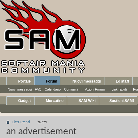
Portale
Forum
Nuovi messaggi
Lo staff
Nuovi messaggi
FAQ
Calendario
Comunità
Azioni Forum
Link rapidi
Fo
Gadget
Mercatino
SAM-Wiki
Sostieni SAM!
Lista utenti
ita999
an advertisement