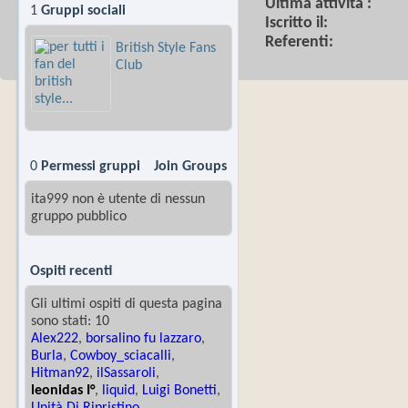
Ultima attività
1
Gruppi sociali
Iscritto il
Referenti
British Style Fans
Club
0
Permessi gruppi
Join Groups
ita999 non è utente di nessun
gruppo pubblico
Ospiti recenti
Gli ultimi ospiti di questa pagina
sono stati: 10
Alex222
,
borsalino fu lazzaro
,
Burla
,
Cowboy_sciacalli
,
Hitman92
,
ilSassaroli
,
leonidas I°
,
liquid
,
Luigi Bonetti
,