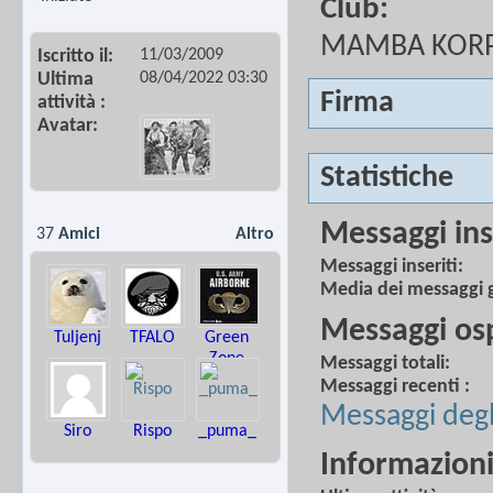
Club:
MAMBA KOR
11/03/2009
Iscritto il
08/04/2022
03:30
Ultima
Firma
attività
Avatar
Statistiche
Messaggi ins
37
Amici
Altro
Messaggi inseriti
Media dei messaggi g
Messaggi osp
Tuljenj
TFALO
Green
Zone
Messaggi totali
Messaggi recenti
Messaggi degli
Siro
Rispo
_puma_
Informazioni