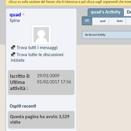
clicca su sulla sezione del forum che ti interessa e poi clicca sugli argomenti che trove
quad's Activity
Da
quad
Spina
All
quad
Amici
No Recent Activity
Trova tutti i messaggi
Trova tutte le discussioni
iniziate
29/01/2009
Iscritto il
01/02/2017
17:56
Ultima
attività
Ospiti recenti
Questa pagina ha avuto 3,529
visite