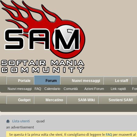
Portale
Forum
Nuovi messaggi
Lo staff
Nuovi messaggi
FAQ
Calendario
Comunità
Azioni Forum
Link rapidi
Fo
Gadget
Mercatino
SAM-Wiki
Sostieni SAM!
Lista utenti
quad
an advertisement
Se questa è la prima volta che vieni, ti consigliamo di leggere le
FAQ
per muoverti al 